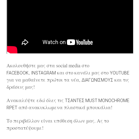
Ακολουθήστε μας στα social media στο
,
και στο κανάλι μας στο
FACEBOOK
INSTAGRAM
YOUTUBE
για να μαθαίνετε πρώτοι τα νέα,
και τις
ΔΙΑΓΩΝΙΣΜΟΎΣ
δράσεις μας!
Ανακαλύψτε εδώ όλες τις
ΤΣΆΝΤΕΣ MUST MONOCHROME
από ανακυκλωμενα πλαστικά μπουκάλια!
RPET
Το περιβάλλον είναι υπόθεση όλων μας. Ας το
προστατέψουμε!