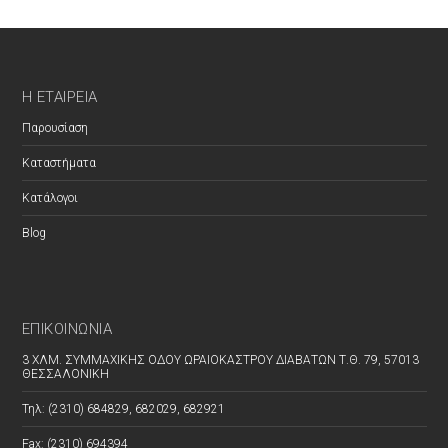
Η ΕΤΑΙΡΕΊΑ
Παρουσίαση
Καταστήματα
Κατάλογοι
Blog
ΕΠΙΚΟΙΝΩΝΊΑ
3 ΧΛΜ. ΣΥΜΜΑΧΙΚΗΣ ΟΔΟΥ ΩΡΑΙΟΚΑΣΤΡΟΥ ΔΙΑΒΑΤΩΝ Τ.Θ. 79, 57013
ΘΕΣΣΑΛΟΝΙΚΗ
Τηλ: (2310) 684829, 682029, 682921
Fax: (2310) 694394