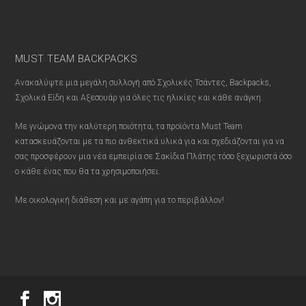
MUST TEAM BACKPACKS
Ανακαλύψτε μια μεγάλη συλλογή από Σχολικές Τσάντες, Backpacks,
Σχολικά Είδη και Αξεσουάρ για όλες τις ηλικίες και κάθε ανάγκη.
Με γνώμονα την καλύτερη ποιότητα, τα προϊόντα Must Team
κατασκευάζονται με τα πιο ανθεκτικά υλικά για και σχεδιάζονται για να
σας προσφέρουν μια νέα εμπειρία σε Σακίδια Πλάτης τόσο ξεχωριστά όσο
ο κάθε ένας που θα τα χρησιμοποιήσει.
Με οικολογική διάθεση και με αγάπη για το περιβάλλον!