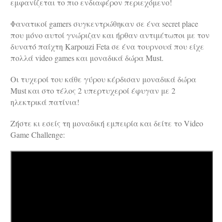
εμφανίζεται το πιο ενδιαφέρον περιεχόμενο!
Φανατικοί gamers συγκεντρώθηκαν σε ένα secret place
που μόνο αυτοί γνώριζαν και ήρθαν αντιμέτωποι με τον
δυνατό παίχτη Karpouzi Feta σε ένα τουρνουά που είχε
πολλά video games και μοναδικά δώρα Must.
Οι τυχεροί του κάθε γύρου κέρδισαν μοναδικά δώρα
Must και στο τέλος 2 υπερτυχεροί έφυγαν με 2
ηλεκτρικά πατίνια!
Ζήστε κι εσείς τη μοναδική εμπειρία και δείτε το Video
Game Challenge: