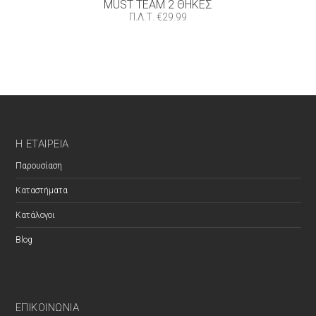
MUST TEAM 2 ΘΉΚΕΣ
Π.Λ.Τ.
€
29.99
Η ΕΤΑΙΡΕΊΑ
Παρουσίαση
Καταστήματα
Κατάλογοι
Blog
ΕΠΙΚΟΙΝΩΝΊΑ