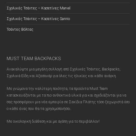
Σχολικές Τσάντες – Κασετίνες Marvel
Σχολικές Τσάντες – Κασετίνες Sanrio
Τσάντες Βόλτας
MUST TEAM BACKPACKS
Ανακαλύψτε μια μεγάλη συλλογή από Σχολικές Τσάντες, Backpacks,
Σχολικά Είδη και Αξεσουάρ για όλες τις ηλικίες και κάθε ανάγκη.
Με γνώμονα την καλύτερη ποιότητα, τα προϊόντα Must Team
κατασκευάζονται με τα πιο ανθεκτικά υλικά για και σχεδιάζονται για να
σας προσφέρουν μια νέα εμπειρία σε Σακίδια Πλάτης τόσο ξεχωριστά όσο
ο κάθε ένας που θα τα χρησιμοποιήσει.
Με οικολογική διάθεση και με αγάπη για το περιβάλλον!