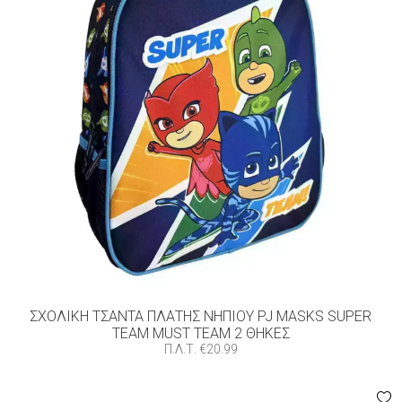
ΣΧΟΛΙΚΈΣ ΤΣΆΝΤΕΣ ΓΥΜΝΑΣΊΟΥ – ΛΥΚΕΊΟΥ
ΣΧΟΛΙΚΈΣ ΤΣΆΝΤΕΣ-ΚΑΣΕΤΊΝΕΣ DISNEY
ΣΧΟΛΙΚΈΣ ΤΣΆΝΤΕΣ-ΚΑΣΕΤΊΝΕΣ MARVEL
ΣΧΟΛΙΚΈΣ ΤΣΆΝΤΕΣ-ΚΑΣΕΤΊΝΕΣ SANRIO
ΕΦΗΒΙΚΈΣ ΤΣΆΝΤΕΣ
ΤΣΆΝΤΕΣ ΒΌΛΤΑΣ
ΣΑΚΊΔΙΑ ΤΑΞΙΔΊΟΥ
FILTER BY
ΑΓΟΡΙ
(2)
ΣΧΟΛΙΚΉ ΤΣΆΝΤΑ ΠΛΆΤΗΣ ΝΗΠΊΟΥ PJ MASKS SUPER
TEAM MUST TEAM 2 ΘΉΚΕΣ
Π.Λ.Τ.
€
20.99
FILTER BY
ΝΗΠΙΑΓΩΓΕΙΟ
(2)