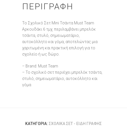
ΠΕΡΙΓΡΑΦΉ
Το Σχολικό Σετ Mini Τσάντα Must Team
Αρκουδάκι 6 τμχ. περιλαμβάνει μπρελόκ
τσάντα, στυλό, σημειωματάριο,
αυτοκόλλητο και γόμα, αποτελώντας μια
χαριτωμένη και πρακτική επιλογή για το
σχολείο ή ως δώρο.
– Brand: Must Team
– Το σχολικό σετ περιέχει μπρελόκ τσάντα,
στυλό, σημειωματάριο, αυτοκόλλητο και
γόμα
ΚΑΤΗΓΟΡΊΑ:
ΣΧΟΛΙΚΆ ΣΕΤ - ΕΊΔΗ ΓΡΑΦΉΣ