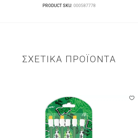
PRODUCT SKU:
000587778
ΣΧΕΤΙΚΆ ΠΡΟΪΌΝΤΑ