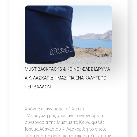
MUST BACKPACKS & ΚΟΙΝΟΦΕΛΕΣ ΙΔΡΥΜΑ
Α.Κ. ΛΑΣΚΑΡΙΔΗ ΜΑΖΙ ΓΙΑ ΕΝΑ ΚΑΛΥΤΕΡΟ
ΠΕΡΙΒΑΛΛΟΝ
Χρόνος ανάγνωσης:
< 1
λεπτά
Με μεγάλη μας χαρά ανακοινώνουμε τη
συνεργασία της Must με το Κοινωφελές
Ίδρυμα Αθανασίου Κ. Λασκαρίδη το οποίο
μέσα από τις δράσεις του φροντίζει για την