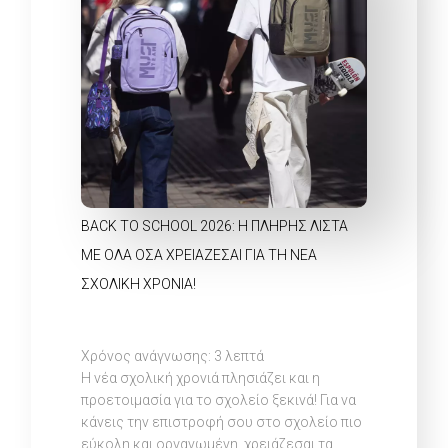
BACK TO SCHOOL 2026: Η ΠΛΉΡΗΣ ΛΊΣΤΑ
ΜΕ ΌΛΑ ΌΣΑ ΧΡΕΙΆΖΕΣΑΙ ΓΙΑ ΤΗ ΝΈΑ
ΣΧΟΛΙΚΉ ΧΡΟΝΙΆ!
Χρόνος ανάγνωσης:
3
λεπτά
Η νέα σχολική χρονιά πλησιάζει και η
προετοιμασία για το σχολείο ξεκινά! Για να
κάνεις την επιστροφή σου στο σχολείο πιο
εύκολη και οργανωμένη, χρειάζεσαι τα