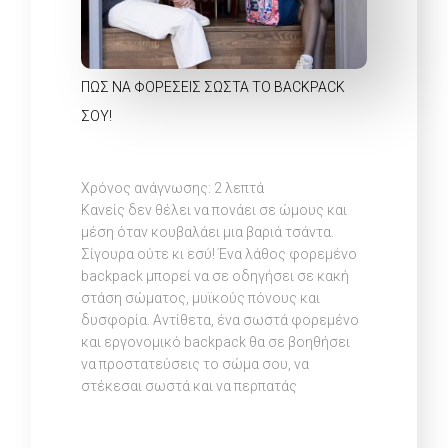
ΠΏΣ ΝΑ ΦΟΡΈΣΕΙΣ ΣΩΣΤΆ ΤΟ BACKPACK
ΣΟΥ!
Χρόνος ανάγνωσης:
2
λεπτά
Κανείς δεν θέλει να πονάει σε ώμους και
μέση όταν κουβαλάει μια βαριά τσάντα.
Σίγουρα ούτε κι εσύ! Ένα λάθος φορεμένο
backpack μπορεί να σε οδηγήσει σε κακή
στάση σώματος, μυϊκούς πόνους και
δυσφορία. Αντίθετα, ένα σωστά φορεμένο
και εργονομικό backpack θα σε βοηθήσει
να προστατεύσεις το σώμα σου, να
στέκεσαι σωστά και να περπατάς