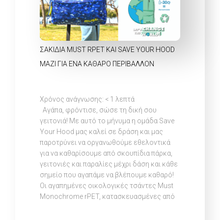
ΣΑΚΊΔΙΑ MUST RPET ΚΑΙ SAVE YOUR HOOD
ΜΑΖΊ ΓΙΑ ΈΝΑ ΚΑΘΑΡΌ ΠΕΡΙΒΆΛΛΟΝ
Χρόνος ανάγνωσης:
< 1
λεπτά
Αγάπα, φρόντισε, σώσε τη δική σου
γειτονιά! Με αυτό το μήνυμα η ομάδα Save
Your Hood μας καλεί σε δράση και μας
παροτρύνει να οργανωθούμε εθελοντικά
για να καθαρίσουμε από σκουπίδια πάρκα,
γειτονιές και παραλίες μέχρι δάση και κάθε
σημείο που αγαπάμε να βλέπουμε καθαρό!
Οι αγαπημένες οικολογικές τσάντες Must
Monochrome rPET, κατασκευασμένες από