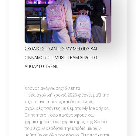
ΣΧΟΛΙΚΈΣ ΤΣΆΝΤΕΣ MY MELODY ΚΑΙ
CINNAMOROLL MUST TEAM 2026: ΤΟ
ΑΠΌΛΥΤΟ TREND!
Χρόνος ανάγνωσης:
2
λεπτά
Η νέα σχολική χρονιά 2026 φέρνει μαζί της
τις πιο αγαπημένες και δημοφιλείς
σχολικές τσάντες με θέματα My Melody και
Cinnamoroll, δύο πανέμορφους και
χαρακτηριστικούς χαρακτήρες της Sanrio
που έχουν κερδίσει την καρδιά μικρών
μαθητών σε όλο τον κόσμο. Είτε πρόκειται