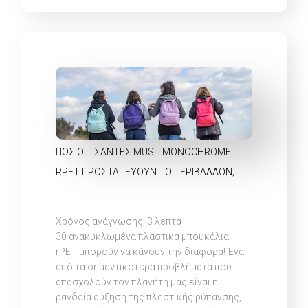
ΠΏΣ ΟΙ ΤΣΆΝΤΕΣ MUST MONOCHROME
RPET ΠΡΟΣΤΑΤΕΎΟΥΝ ΤΟ ΠΕΡΙΒΆΛΛΟΝ;
Χρόνος ανάγνωσης:
3
λεπτά
30 ανακυκλωμένα πλαστικά μπουκάλια
rPET μπορούν να κάνουν την διαφορά! Ένα
από τα σημαντικότερα προβλήματα που
απασχολούν τον πλανήτη μας είναι η
ραγδαία αύξηση της πλαστικής ρύπανσης,