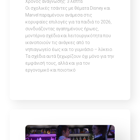
Χρόνος ανάγνωσης:
3
λεπτά
Οι σχολικές τσάντες με θέματα Disney και
Marvel παραμένουν ανάμεσα στις
κορυφαίες επιλογές για τα παιδιά το 2026,
συνδυάζοντας αγαπημένους ήρωες,
μοντέρνα σχέδια και λειτουργικότητα που
ικανοποιούν τις ανάγκες από το
νηπιαγωγείο έως και το γυμνάσιο – λύκειο.
Τα σχέδια αυτά ξεχωρίζουν όχι μόνο για την
εμφάνισή τους, αλλά και για τον
εργονομικό και ποιοτικό