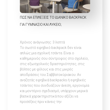
ΠΏΣ ΝΑ ΕΠΙΛΈΞΕΙΣ ΤΟ ΙΔΑΝΙΚΌ BACKPACK
ΓΙΑ ΓΥΜΝΆΣΙΟ ΚΑΙ ΛΎΚΕΙΟ;
Χρόνος ανάγνωσης:
3
λεπτά
Το σωστό εφηβικό backpack δεν είναι
απλώς μια σχολική τσάντα. Είναι ο
καθημερινός σου σύντροφος στο σχολείο,
στις εξωσχολικές δραστηριότητες, στις
βόλτες με φίλους και στις μικρές
αποδράσεις του Σαββατοκύριακου. Αν
αναζητάς εφηβικά backpacks ή εφηβικές
τσάντες που συνδυάζουν άνεση, εργονομία
και μοντέρνο σχεδιασμό, υπάρχουν μερικά
βασικά χαρακτηριστικά που αξίζει να
προσέξεις πριν κάνεις την