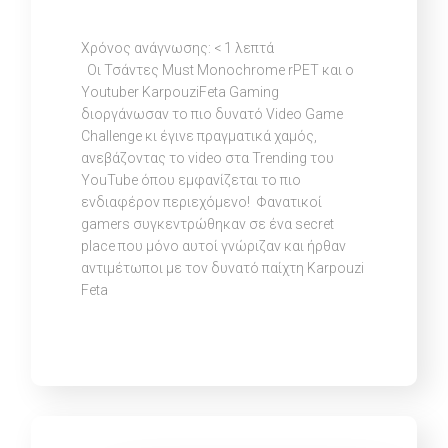
Χρόνος ανάγνωσης:
< 1
λεπτά
Οι Τσάντες Must Monochrome rPET και o
Youtuber KarpouziFeta Gaming
διοργάνωσαν το πιο δυνατό Video Game
Challenge κι έγινε πραγματικά χαμός,
ανεβάζοντας το video στα Trending του
YouTube όπου εμφανίζεται το πιο
ενδιαφέρον περιεχόμενο! Φανατικοί
gamers συγκεντρώθηκαν σε ένα secret
place που μόνο αυτοί γνώριζαν και ήρθαν
αντιμέτωποι με τον δυνατό παίχτη Karpouzi
Feta