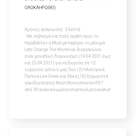
ΟΛΟΚΛΗΡΩΘΕΊ)
Χρόνος ανάγνωσης:
3
λεπτά
Με σεβασμό και πολύ αγάπη προς το
περιβάλλον η Must μεταφέρει το μήνυμα
Lets Change The World και διοργανώνει
έναν μοναδικό διαγωνισμό (19.04.2021 έως
και 25.04.2021) για να δωρίσει σε 12
τυχερούς φίλους μας δύο (2) Ηλεκτρικά
Πατίνια Live Green και δέκα (10) ξεχωριστά
σακίδια πλάτης Must Μonochrome rPET
από 30 ανακυκλωμένα πλαστικά μπουκάλια!