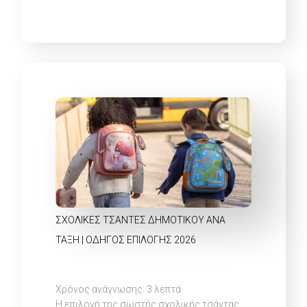
ΣΧΟΛΙΚΈΣ ΤΣΆΝΤΕΣ ΔΗΜΟΤΙΚΟΎ ΑΝΆ
ΤΆΞΗ | ΟΔΗΓΌΣ ΕΠΙΛΟΓΉΣ 2026
Χρόνος ανάγνωσης:
3
λεπτά
Η επιλογή της σωστής σχολικής τσάντας