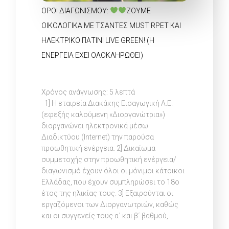
ΟΡΟΙ ΔΙΑΓΩΝΙΣΜΟΥ:
ΖΟΎΜΕ
ΟΙΚΟΛΟΓΙΚΆ ΜΕ ΤΣΆΝΤΕΣ MUST RPET ΚΑΙ
ΗΛΕΚΤΡΙΚΌ ΠΑΤΊΝΙ LIVE GREEN! (Η
ΕΝΈΡΓΕΙΑ ΈΧΕΙ ΟΛΟΚΛΗΡΩΘΕΊ)
Χρόνος ανάγνωσης:
5
λεπτά
1] Η εταιρεία Διακάκης Εισαγωγική Α.Ε.
(εφεξής καλούμενη «Διοργανώτρια»)
διοργανώνει ηλεκτρονικά μέσω
Διαδικτύου (Internet) την παρούσα
προωθητική ενέργεια. 2] Δικαίωμα
συμμετοχής στην προωθητική ενέργεια/
διαγωνισμό έχουν όλοι οι μόνιμοι κάτοικοι
Ελλάδας, που έχουν συμπληρώσει το 18ο
έτος της ηλικίας τους. 3] Εξαιρούνται οι
εργαζόμενοι των Διοργανωτριών, καθώς
και οι συγγενείς τους α΄ και β΄ βαθμού,