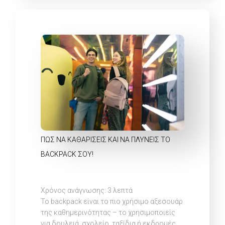
ΠΏΣ ΝΑ ΚΑΘΑΡΊΣΕΙΣ ΚΑΙ ΝΑ ΠΛΎΝΕΙΣ ΤΟ
BACKPACK ΣΟΥ!
Χρόνος ανάγνωσης:
3
λεπτά
Το backpack είναι το πιο χρήσιμο αξεσουάρ
της καθημερινότητας – το χρησιμοποιείς
για δουλειά, σχολείο, ταξίδια ή εκδρομές.