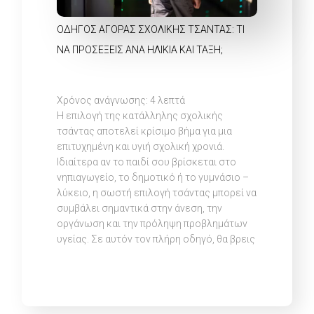
ΟΔΗΓΌΣ ΑΓΟΡΆΣ ΣΧΟΛΙΚΉΣ ΤΣΆΝΤΑΣ: ΤΙ
ΝΑ ΠΡΟΣΈΞΕΙΣ ΑΝΆ ΗΛΙΚΊΑ ΚΑΙ ΤΆΞΗ;
Χρόνος ανάγνωσης:
4
λεπτά
Η επιλογή της κατάλληλης σχολικής
τσάντας αποτελεί κρίσιμο βήμα για μια
επιτυχημένη και υγιή σχολική χρονιά.
Ιδιαίτερα αν το παιδί σου βρίσκεται στο
νηπιαγωγείο, το δημοτικό ή το γυμνάσιο –
λύκειο, η σωστή επιλογή τσάντας μπορεί να
συμβάλει σημαντικά στην άνεση, την
οργάνωση και την πρόληψη προβλημάτων
υγείας. Σε αυτόν τον πλήρη οδηγό, θα βρεις