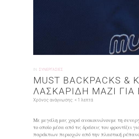
IN
ΣΥΝΕΡΓΑΣΊΕΣ
MUST BACKPACKS & Κ
ΛΑΣΚΑΡΙΔΗ ΜΑΖΙ ΓΙΑ
Χρόνος ανάγνωσης:
< 1
λεπτά
Με μεγάλη μας χαρά ανακοινώνουμε τη συνερ
το οποίο μέσα από τις δράσεις του φροντίζει 
παράκτιων περιοχών από την πλαστική ρύπανση