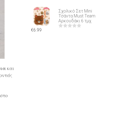
ΒΑΘΜΟΛΟΓΉΘΗΚΕ
ΜΕ
Σχολικό Σετ Mini
0
ΑΠΌ
Τσάντα Must Team
5
Αρκουδάκι 6 τμχ.
€
6.99
ΒΑΘΜΟΛΟΓΉΘΗΚΕ
ΜΕ
0
ΑΠΌ
5
λια
και
νοντάς
 στο