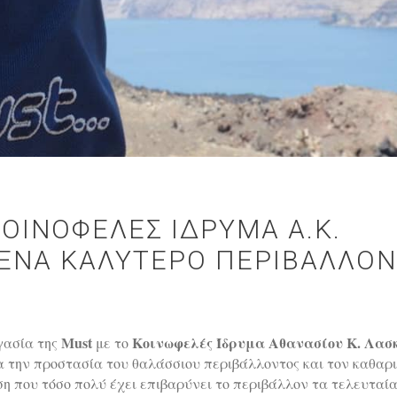
ΟΙΝΟΦΕΛΕΣ ΙΔΡΥΜΑ Α.Κ.
 ΕΝΑ ΚΑΛΥΤΕΡΟ ΠΕΡΙΒΑΛΛΟΝ
Must
Κοινωφελές Ίδρυμα Αθανασίου Κ. Λασ
γασία της
με το
για την προστασία του θαλάσσιου περιβάλλοντος και τον καθαρ
 που τόσο πολύ έχει επιβαρύνει το περιβάλλον τα τελευταί