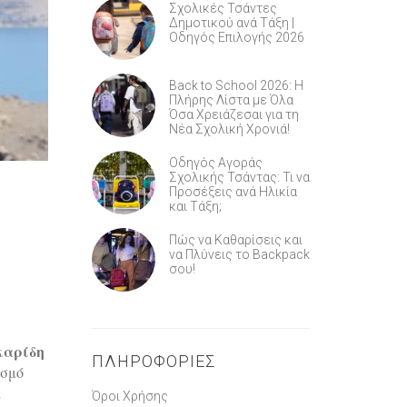
Σχολικές Τσάντες
Δημοτικού ανά Τάξη |
Οδηγός Επιλογής 2026
Back to School 2026: Η
Πλήρης Λίστα με Όλα
Όσα Χρειάζεσαι για τη
Νέα Σχολική Χρονιά!
Οδηγός Αγοράς
Σχολικής Τσάντας: Τι να
Προσέξεις ανά Ηλικία
και Τάξη;
Πώς να Καθαρίσεις και
να Πλύνεις το Backpack
σου!
καρίδη
ΠΛΗΡΟΦΟΡΊΕΣ
ισμό
α
Όροι Χρήσης