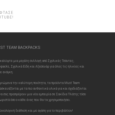
ΕΦΤΑΣΕ
UTUBE!
ST TEAM BACKPACKS
καλύψτε μια μεγάλη συλλογή από Σχολικές Τσάντες,
kpacks, Σχολικά Είδη και Αξεσουάρ για όλες τις ηλικίες και
ε ανάγκη.
γνώμονα την καλύτερη ποιότητα, τα προϊόντα Must Team
ασκευάζονται με τα πιο ανθεκτικά υλικά για και σχεδιάζονται
 να σας προσφέρουν μια νέα εμπειρία σε Σακίδια Πλάτης τόσο
ωριστά όσο ο κάθε ένας που θα τα χρησιμοποιήσει.
οικολογική διάθεση και με αγάπη για το περιβάλλον!