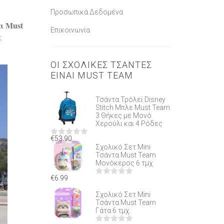
Προσωπικά Δεδομένα
α Must
Επικοινωνία
ς
ΟΙ ΣΧΟΛΙΚΕΣ ΤΣΑΝΤΕΣ
ΕΙΝΑΙ MUST TEAM
Τσάντα Τρόλεϊ Disney
Stitch Μπλε Must Team
3 Θήκες με Μονό
Χερούλι και 4 Ρόδες
€
53.90
ΒΑΘΜΟΛΟΓΉΘΗΚΕ
Σχολικό Σετ Mini
ΜΕ
Τσάντα Must Team
0
ΑΠΌ
Μονόκερος 6 τμχ.
5
€
6.99
ΒΑΘΜΟΛΟΓΉΘΗΚΕ
ΜΕ
Σχολικό Σετ Mini
0
ΑΠΌ
Τσάντα Must Team
5
Γάτα 6 τμχ.