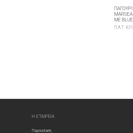
ΠΑΓΟΎΡ
MARSEA
ΜΕ BLU
Π.Λ.Τ.
€
21
Η ΕΤΑΙΡΕΊΑ
Παρουσίαση