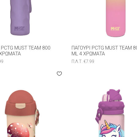
 PCTG MUST TEAM 800
ΠΑΓΟΎΡΙ PCTG MUST TEAM 8
 ΧΡΏΜΑΤΑ
ML 4 ΧΡΏΜΑΤΑ
99
Π.Λ.Τ.
€
7.99