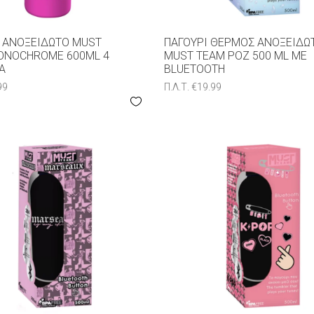
 ΑΝΟΞΕΊΔΩΤΟ MUST
ΠΑΓΟΎΡΙ ΘΕΡΜΌΣ ΑΝΟΞΕΊΔΩ
ONOCHROME 600ML 4
MUST TEAM ΡΟΖ 500 ML ΜΕ
Α
BLUETOOTH
99
Π.Λ.Τ.
€
19.99