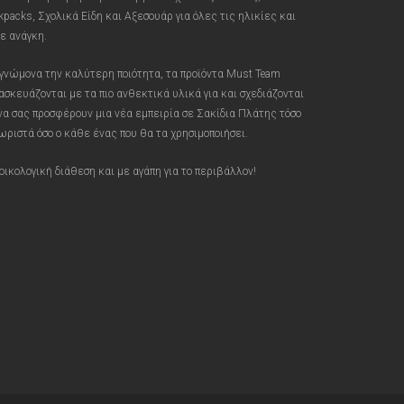
kpacks, Σχολικά Είδη και Αξεσουάρ για όλες τις ηλικίες και
ε ανάγκη.
γνώμονα την καλύτερη ποιότητα, τα προϊόντα Must Team
ασκευάζονται με τα πιο ανθεκτικά υλικά για και σχεδιάζονται
 να σας προσφέρουν μια νέα εμπειρία σε Σακίδια Πλάτης τόσο
ωριστά όσο ο κάθε ένας που θα τα χρησιμοποιήσει.
οικολογική διάθεση και με αγάπη για το περιβάλλον!