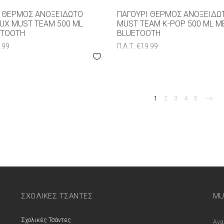
Ι ΘΕΡΜΌΣ ΑΝΟΞΕΊΔΩΤΟ
ΠΑΓΟΎΡΙ ΘΕΡΜΌΣ ΑΝΟΞΕΊΔΩ
UX MUST TEAM 500 ML
MUST TEAM K-POP 500 ML Μ
ETOOTH
BLUETOOTH
.99
Π.Λ.Τ.
€
19.99
1
2
3
4
5
ΣΧΟΛΙΚΕΣ ΤΣΑΝΤΕΣ
MU
Σχολικές Τσάντες
Ανα