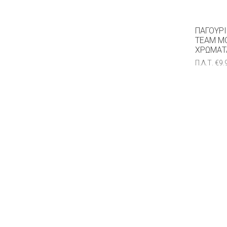
ΠΑΓΟΎΡΙ
TEAM M
ΧΡΏΜΑΤ
Π.Λ.Τ.
€
9.