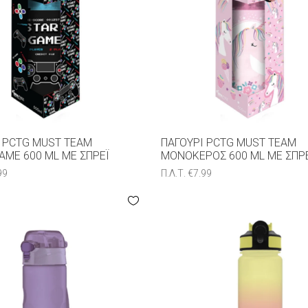
 PCTG MUST TEAM
ΠΑΓΟΎΡΙ PCTG MUST TEAM
AME 600 ML ΜΕ ΣΠΡΈΙ
ΜΟΝΌΚΕΡΟΣ 600 ML ΜΕ ΣΠΡ
99
Π.Λ.Τ.
€
7.99