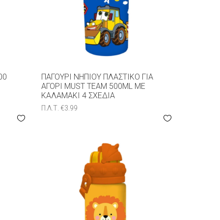
00
ΠΑΓΟΎΡΙ ΝΗΠΊΟΥ ΠΛΑΣΤΙΚΌ ΓΙΑ
ΑΓΌΡΙ MUST TEAM 500ML ΜΕ
ΚΑΛΑΜΆΚΙ 4 ΣΧΈΔΙΑ
Π.Λ.Τ.
€
3.99