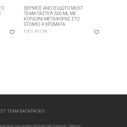
ΤΟ
ΘΕΡΜΌΣ ΑΝΟΞΕΊΔΩΤΟ MUST
Ε
TEAM ΠΑΣΤΈΛ 500 ML ΜΕ
ΚΟΡΔΌΝΙ ΜΕΤΑΦΟΡΆΣ ΣΤΟ
ΣΤΌΜΙΟ 4 ΧΡΏΜΑΤΑ
Π.Λ.Τ.
€
11.99
ST TEAM BACKPACKS
καλύψτε μια μεγάλη συλλογή από Σχολικές Τσάντες,