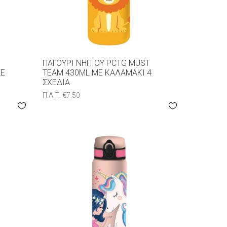
ΠΑΓΟΎΡΙ ΝΗΠΊΟΥ PCTG MUST
ΣΕ
TEAM 430ML ΜΕ ΚΑΛΑΜΆΚΙ 4
ΣΧΈΔΙΑ
Π.Λ.Τ.
€
7.50