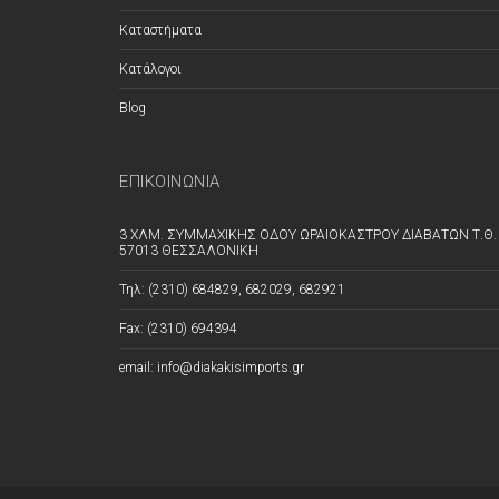
Καταστήματα
Κατάλογοι
Blog
ΕΠΙΚΟΙΝΩΝΊΑ
3 ΧΛΜ. ΣΥΜΜΑΧΙΚΗΣ ΟΔΟΥ ΩΡΑΙΟΚΑΣΤΡΟΥ ΔΙΑΒΑΤΩΝ Τ.Θ. 
57013 ΘΕΣΣΑΛΟΝΙΚΗ
Τηλ: (2310) 684829, 682029, 682921
Fax: (2310) 694394
email: info@diakakisimports.gr