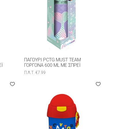
ΠΑΓΟΎΡΙ PCTG MUST TEAM
ΈΙ
ΓΟΡΓΌΝΑ 600 ML ΜΕ ΣΠΡΈΙ
Π.Λ.Τ.
€
7.99