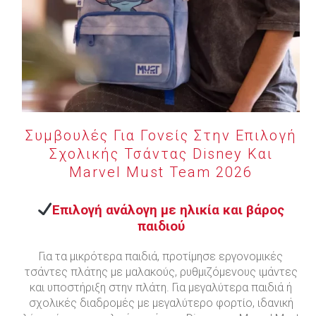
Συμβουλές Για Γονείς Στην Επιλογή
Σχολικής Τσάντας Disney Και
Marvel Must Team 2026
Επιλογή ανάλογη με ηλικία και βάρος
παιδιού
Για τα μικρότερα παιδιά, προτίμησε εργονομικές
τσάντες πλάτης με μαλακούς, ρυθμιζόμενους ιμάντες
και υποστήριξη στην πλάτη. Για μεγαλύτερα παιδιά ή
σχολικές διαδρομές με μεγαλύτερο φορτίο, ιδανική