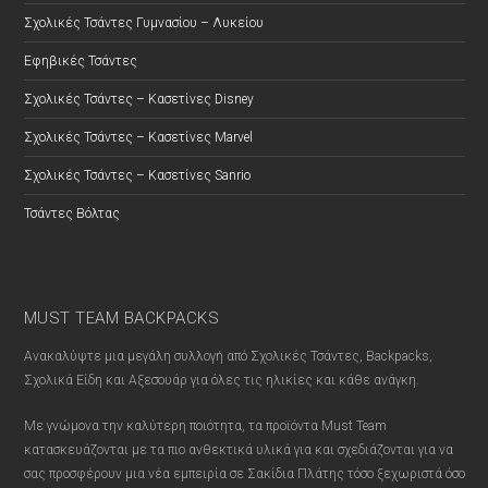
Σχολικές Τσάντες Γυμνασίου – Λυκείου
Εφηβικές Τσάντες
Σχολικές Τσάντες – Κασετίνες Disney
Σχολικές Τσάντες – Κασετίνες Marvel
Σχολικές Τσάντες – Κασετίνες Sanrio
Τσάντες Βόλτας
MUST TEAM BACKPACKS
Ανακαλύψτε μια μεγάλη συλλογή από Σχολικές Τσάντες, Backpacks,
Σχολικά Είδη και Αξεσουάρ για όλες τις ηλικίες και κάθε ανάγκη.
Με γνώμονα την καλύτερη ποιότητα, τα προϊόντα Must Team
κατασκευάζονται με τα πιο ανθεκτικά υλικά για και σχεδιάζονται για να
σας προσφέρουν μια νέα εμπειρία σε Σακίδια Πλάτης τόσο ξεχωριστά όσο