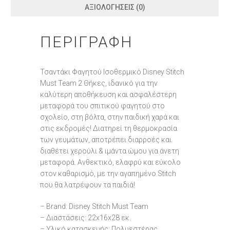
ΑΞΙΟΛΟΓΉΣΕΙΣ (0)
ΠΕΡΙΓΡΑΦΉ
Τσαντάκι Φαγητού Ισοθερμικό Disney Stitch
Must Team 2 Θήκες, ιδανικό για την
καλύτερη αποθήκευση και ασφαλέστερη
μεταφορά του σπιτικού φαγητού στο
σχολείο, στη βόλτα, στην παιδική χαρά και
στις εκδρομές! Διατηρεί τη θερμοκρασία
των γευμάτων, αποτρέπει διαρροές και
διαθέτει χερούλι & ιμάντα ώμου για άνετη
μεταφορά. Ανθεκτικό, ελαφρύ και εύκολο
στον καθαρισμό, με την αγαπημένο Stitch
που θα λατρέψουν τα παιδιά!
– Brand: Disney Stitch Must Team
– Διαστάσεις: 22x16x28 εκ.
– Υλικό κατασκευής: Πολυεστέρας