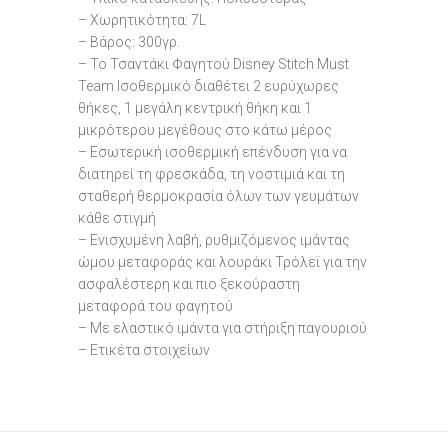
– Χωρητικότητα: 7L
– Βάρος: 300γρ.
– Το Τσαντάκι Φαγητού Disney Stitch Must
Team Ισοθερμικό διαθέτει 2 ευρύχωρες
θήκες, 1 μεγάλη κεντρική θήκη και 1
μικρότερου μεγέθους στο κάτω μέρος
– Εσωτερική ισοθερμική επένδυση για να
διατηρεί τη φρεσκάδα, τη νοστιμιά και τη
σταθερή θερμοκρασία όλων των γευμάτων
κάθε στιγμή
– Ενισχυμένη λαβή, ρυθμιζόμενος ιμάντας
ώμου μεταφοράς και λουράκι Τρόλεϊ για την
ασφαλέστερη και πιο ξεκούραστη
μεταφορά του φαγητού
– Με ελαστικό ιμάντα για στήριξη παγουριού
– Ετικέτα στοιχείων