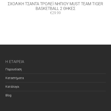
ΣΧΟΛΙΚΉ ΤΣΆΝΤΑ ΤΡΌΛΕΪ ΝΗΠΊΟΥ MUST TEAM TIGER
BASKETBALL 2 ΘΉΚΕΣ
€
29.99
Η ΕΤΑΙΡΕΊΑ
Παρουσίαση
Καταστήματα
Κατάλογοι
Blog