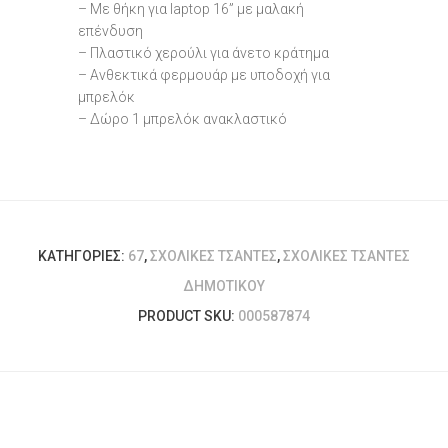
– Με θήκη για laptop 16” με μαλακή
επένδυση
– Πλαστικό χερούλι για άνετο κράτημα
– Ανθεκτικά φερμουάρ με υποδοχή για
μπρελόκ
– Δώρο 1 μπρελόκ ανακλαστικό
ΚΑΤΗΓΟΡΊΕΣ:
67
,
ΣΧΟΛΙΚΈΣ ΤΣΆΝΤΕΣ
,
ΣΧΟΛΙΚΈΣ ΤΣΆΝΤΕΣ
ΔΗΜΟΤΙΚΟΎ
PRODUCT SKU:
000587874