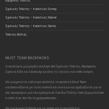
Εφηβικές Τσάντες
Σχολικές Τσάντες – Κασετίνες Disney
Σχολικές Τσάντες – Κασετίνες Marvel
Σχολικές Τσάντες – Κασετίνες Sanrio
Τσάντες Βόλτας
MUST TEAM BACKPACKS
Ανακαλύψτε μια μεγάλη συλλογή από Σχολικές Τσάντες, Backpacks,
Σχολικά Είδη και Αξεσουάρ για όλες τις ηλικίες και κάθε ανάγκη.
Με γνώμονα την καλύτερη ποιότητα, τα προϊόντα Must Team
κατασκευάζονται με τα πιο ανθεκτικά υλικά για και σχεδιάζονται για να
σας προσφέρουν μια νέα εμπειρία σε Σακίδια Πλάτης τόσο ξεχωριστά όσο
ο κάθε ένας που θα τα χρησιμοποιήσει.
Με οικολογική διάθεση και με αγάπη για το περιβάλλον!