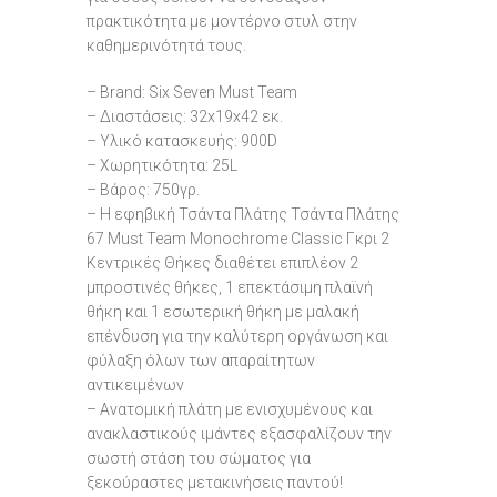
πρακτικότητα με μοντέρνο στυλ στην
καθημερινότητά τους.
– Brand: Six Seven Must Team
– Διαστάσεις: 32x19x42 εκ.
– Υλικό κατασκευής: 900D
– Χωρητικότητα: 25L
– Βάρος: 750γρ.
– Η εφηβική Τσάντα Πλάτης Τσάντα Πλάτης
67 Must Team Monochrome Classic Γκρι 2
Κεντρικές Θήκες διαθέτει επιπλέον 2
μπροστινές θήκες, 1 επεκτάσιμη πλαϊνή
θήκη και 1 εσωτερική θήκη με μαλακή
επένδυση για την καλύτερη οργάνωση και
φύλαξη όλων των απαραίτητων
αντικειμένων
– Ανατομική πλάτη με ενισχυμένους και
ανακλαστικούς ιμάντες εξασφαλίζουν την
σωστή στάση του σώματος για
ξεκούραστες μετακινήσεις παντού!