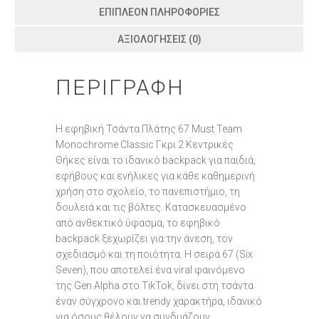
ΕΠΙΠΛΈΟΝ ΠΛΗΡΟΦΟΡΊΕΣ
ΑΞΙΟΛΟΓΉΣΕΙΣ (0)
ΠΕΡΙΓΡΑΦΉ
Η εφηβική Τσάντα Πλάτης 67 Must Team
Monochrome Classic Γκρι 2 Κεντρικές
Θήκες είναι το ιδανικό backpack για παιδιά,
εφήβους και ενήλικες για κάθε καθημερινή
χρήση στο σχολείο, το πανεπιστήμιο, τη
δουλειά και τις βόλτες. Κατασκευασμένο
από ανθεκτικό ύφασμα, το εφηβικό
backpack ξεχωρίζει για την άνεση, τον
σχεδιασμό και τη ποιότητα. Η σειρά 67 (Six
Seven), που αποτελεί ένα viral φαινόμενο
της Gen Alpha στο TikTok, δίνει στη τσάντα
έναν σύγχρονο και trendy χαρακτήρα, ιδανικό
για όσους θέλουν να συνδυάζουν