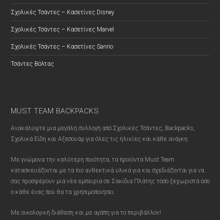
Σχολικές Τσάντες – Κασετίνες Disney
Σχολικές Τσάντες – Κασετίνες Marvel
Σχολικές Τσάντες – Κασετίνες Sanrio
Τσάντες Βόλτας
MUST TEAM BACKPACKS
Ανακαλύψτε μια μεγάλη συλλογή από Σχολικές Τσάντες, Backpacks,
Σχολικά Είδη και Αξεσουάρ για όλες τις ηλικίες και κάθε ανάγκη.
Με γνώμονα την καλύτερη ποιότητα, τα προϊόντα Must Team
κατασκευάζονται με τα πιο ανθεκτικά υλικά για και σχεδιάζονται για να
σας προσφέρουν μια νέα εμπειρία σε Σακίδια Πλάτης τόσο ξεχωριστά όσο
ο κάθε ένας που θα τα χρησιμοποιήσει.
Με οικολογική διάθεση και με αγάπη για το περιβάλλον!