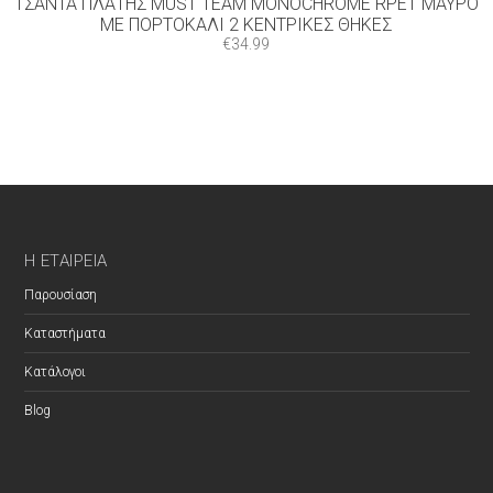
ΤΣΆΝΤΑ ΠΛΆΤΗΣ MUST TEAM MONOCHROME RPET ΜΑΎΡΟ
ΜΕ ΠΟΡΤΟΚΑΛΊ 2 ΚΕΝΤΡΙΚΈΣ ΘΉΚΕΣ
€
34.99
Η ΕΤΑΙΡΕΊΑ
Παρουσίαση
Καταστήματα
Κατάλογοι
Blog