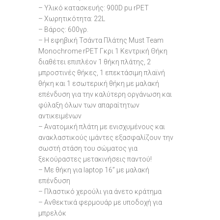
– Υλικό κατασκευής: 900D pu rPET
– Χωρητικότητα: 22L
– Βάρος: 600γρ.
– Η εφηβική Τσάντα Πλάτης Must Team
Monochrome rPET Γκρι 1 Κεντρική Θήκη
διαθέτει επιπλέον 1 θήκη πλάτης, 2
μπροστινές θήκες, 1 επεκτάσιμη πλαϊνή
θήκη και 1 εσωτερική θήκη με μαλακή
επένδυση για την καλύτερη οργάνωση και
φύλαξη όλων των απαραίτητων
αντικειμένων
– Ανατομική πλάτη με ενισχυμένους και
ανακλαστικούς ιμάντες εξασφαλίζουν την
σωστή στάση του σώματος για
ξεκούραστες μετακινήσεις παντού!
– Με θήκη για laptop 16” με μαλακή
επένδυση
– Πλαστικό χερούλι για άνετο κράτημα
– Ανθεκτικά φερμουάρ με υποδοχή για
μπρελόκ