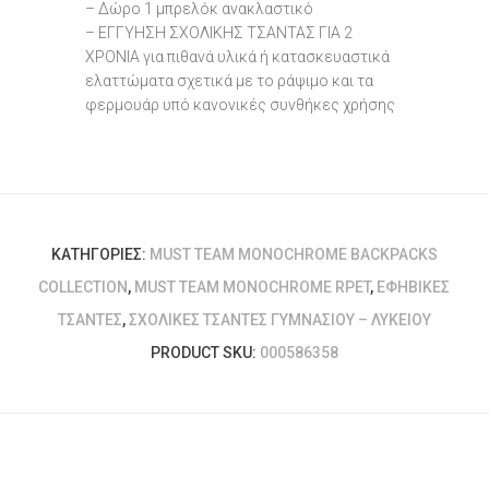
– Δώρο 1 μπρελόκ ανακλαστικό
– ΕΓΓΥΗΣΗ ΣΧΟΛΙΚΗΣ ΤΣΑΝΤΑΣ ΓΙΑ 2
ΧΡΟΝΙΑ για πιθανά υλικά ή κατασκευαστικά
ελαττώματα σχετικά με το ράψιμο και τα
φερμουάρ υπό κανονικές συνθήκες χρήσης
ΚΑΤΗΓΟΡΊΕΣ:
MUST TEAM MONOCHROME BACKPACKS
COLLECTION
,
MUST TEAM MONOCHROME RPET
,
ΕΦΗΒΙΚΈΣ
ΤΣΆΝΤΕΣ
,
ΣΧΟΛΙΚΈΣ ΤΣΆΝΤΕΣ ΓΥΜΝΑΣΊΟΥ – ΛΥΚΕΊΟΥ
PRODUCT SKU:
000586358