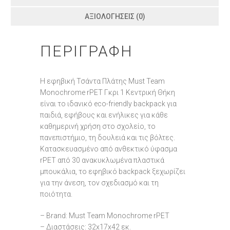
ΑΞΙΟΛΟΓΉΣΕΙΣ (0)
ΠΕΡΙΓΡΑΦΉ
Η εφηβική Τσάντα Πλάτης Must Team
Monochrome rPET Γκρι 1 Κεντρική Θήκη
είναι το ιδανικό eco-friendly backpack για
παιδιά, εφήβους και ενήλικες για κάθε
καθημερινή χρήση στο σχολείο, το
πανεπιστήμιο, τη δουλειά και τις βόλτες.
Κατασκευασμένο από ανθεκτικό ύφασμα
rPET από 30 ανακυκλωμένα πλαστικά
μπουκάλια, το εφηβικό backpack ξεχωρίζει
για την άνεση, τον σχεδιασμό και τη
ποιότητα.
– Brand: Must Team Monochrome rPET
– Διαστάσεις: 32x17x42 εκ.