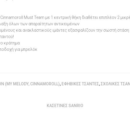
Cinnamoroll Must Team με 1 κεντρική θήκη διαθέτει επιπλέον 2 μικρ
λαξη όλων των απαραίτητων αντικειμένων
χυμένους και ανακλαστικούς ιμάντες εξασφαλίζουν την σωστή στάση
παντού!
το κράτημα
ποδοχή για μπρελόκ
ON (MY MELODY, CINNAMOROLL)
,
ΕΦΗΒΙΚΈΣ ΤΣΆΝΤΕΣ
,
ΣΧΟΛΙΚΈΣ ΤΣΆΝ
ΚΑΣΕΤΊΝΕΣ SANRIO