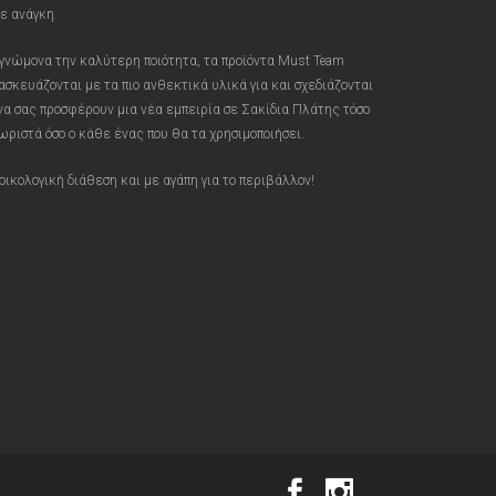
ε ανάγκη.
γνώμονα την καλύτερη ποιότητα, τα προϊόντα Must Team
ασκευάζονται με τα πιο ανθεκτικά υλικά για και σχεδιάζονται
 να σας προσφέρουν μια νέα εμπειρία σε Σακίδια Πλάτης τόσο
ωριστά όσο ο κάθε ένας που θα τα χρησιμοποιήσει.
οικολογική διάθεση και με αγάπη για το περιβάλλον!