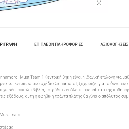
ΡΙΓΡΑΦΉ
ΕΠΙΠΛΈΟΝ ΠΛΗΡΟΦΟΡΊΕΣ
ΑΞΙΟΛΟΓΉΣΕΙΣ 
nnamoroll Must Team 1 Κεντρική θήκη είναι η ιδανική επιλογή για μ
ρνο και εντυπωσιακό σχέδιο Cinnamoroll, ξεχωρίζει για το δυναμικό 
 χωράει εύκολα βιβλία, τετράδια και όλα τα απαραίτητα της καθημερι
 τις εξόδους, αυτή η εφηβική τσάντα πλάτης θα γίνει ο απόλυτος σ
l Must Team
εστέρας