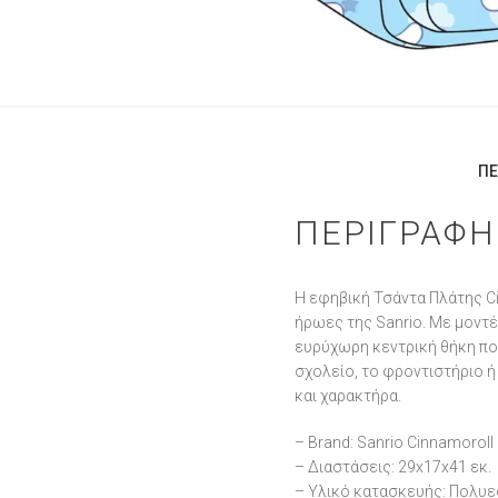
ΠΕ
ΠΕΡΙΓΡΑΦΉ
Η εφηβική Τσάντα Πλάτης Ci
ήρωες της Sanrio. Με μοντέ
ευρύχωρη κεντρική θήκη που
σχολείο, το φροντιστήριο ή
και χαρακτήρα.
– Brand: Sanrio Cinnamorol
– Διαστάσεις: 29x17x41 εκ.
– Υλικό κατασκευής: Πολυ