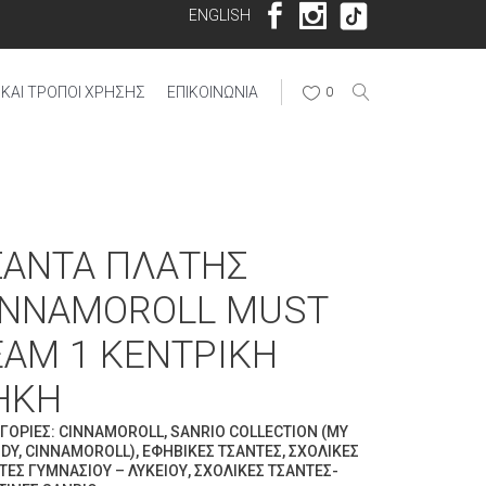
ENGLISH
ΚΑΙ ΤΡΌΠΟΙ ΧΡΉΣΗΣ
ΕΠΙΚΟΙΝΩΝΊΑ
0
ΣΆΝΤΑ ΠΛΆΤΗΣ
INNAMOROLL MUST
EAM 1 ΚΕΝΤΡΙΚΉ
ΉΚΗ
ΓΟΡΊΕΣ:
CINNAMOROLL
,
SANRIO COLLECTION (MY
DY, CINNAMOROLL)
,
ΕΦΗΒΙΚΈΣ ΤΣΆΝΤΕΣ
,
ΣΧΟΛΙΚΈΣ
ΤΕΣ ΓΥΜΝΑΣΊΟΥ – ΛΥΚΕΊΟΥ
,
ΣΧΟΛΙΚΈΣ ΤΣΆΝΤΕΣ-