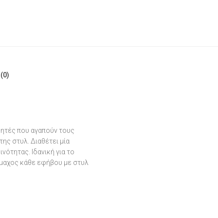
(0)
αθητές που αγαπούν τους
της στυλ. Διαθέτει μία
νότητας. Ιδανική για το
ύμμαχος κάθε εφήβου με στυλ