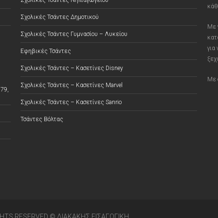
Σχολικές Τσάντες Νηπιαγωγείου
κάθ
Σχολικές Τσάντες Δημοτικού
Με 
Σχολικές Τσάντες Γυμνασίου – Λυκείου
κατ
για
Εφηβικές Τσάντες
ξεχ
Σχολικές Τσάντες – Κασετίνες Disney
Με 
Σχολικές Τσάντες – Κασετίνες Marvel
79,
Σχολικές Τσάντες – Κασετίνες Sanrio
Τσάντες Βόλτας
GHTS RESERVED © ΔΙΑΚΆΚΗΣ ΕΙΣΑΓΩΓΙΚΉ