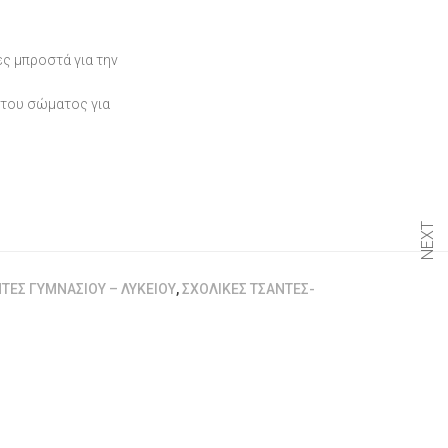
ές μπροστά για την
 του σώματος για
NEXT
ΤΕΣ ΓΥΜΝΑΣΊΟΥ – ΛΥΚΕΊΟΥ
,
ΣΧΟΛΙΚΈΣ ΤΣΆΝΤΕΣ-