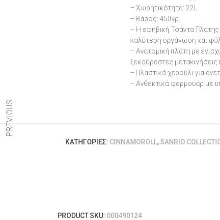
– Χωρητικότητα: 22L
– Βάρος: 450γρ.
– Η εφηβική Τσάντα Πλάτης 
καλύτερη οργάνωση και φύ
– Ανατομική πλάτη με ενισ
ξεκούραστες μετακινήσεις 
– Πλαστικό χερούλι για άνε
– Ανθεκτικά φερμουάρ με υ
PREVIOUS
ΚΑΤΗΓΟΡΊΕΣ:
CINNAMOROLL
,
SANRIO COLLECTI
PRODUCT SKU:
000490124