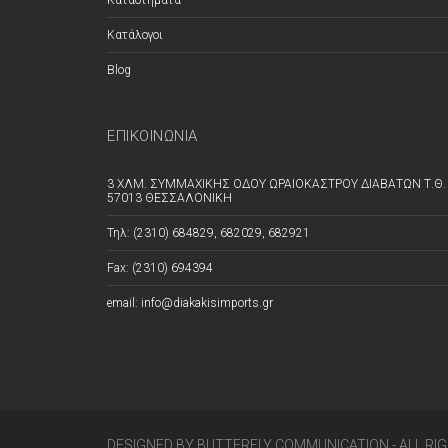
Καταστήματα
Κατάλογοι
Blog
ΕΠΙΚΟΙΝΩΝΊΑ
3 ΧΛΜ. ΣΥΜΜΑΧΙΚΗΣ ΟΔΟΥ ΩΡΑΙΟΚΑΣΤΡΟΥ ΔΙΑΒΑΤΩΝ Τ.Θ. 
57013 ΘΕΣΣΑΛΟΝΙΚΗ
Τηλ: (2310) 684829, 682029, 682921
Fax: (2310) 694394
email: info@diakakisimports.gr
DESIGNED BY BUTTERFLY COMMUNICATION - ALL RI