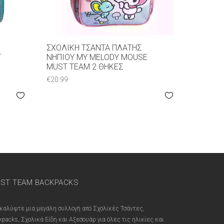
ΣΧΟΛΙΚΉ ΤΣΆΝΤΑ ΠΛΆΤΗΣ
T
ΝΗΠΊΟΥ MY MELODY MOUSE
MUST TEAM 2 ΘΉΚΕΣ
€
20.99
ST TEAM BACKPACKS
καλύψτε μια μεγάλη συλλογή από Σχολικές Τσάντες,
kpacks, Σχολικά Είδη και Αξεσουάρ για όλες τις ηλικίες και