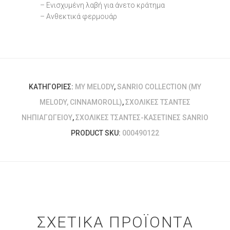
– Ενισχυμένη λαβή για άνετο κράτημα
– Ανθεκτικά φερμουάρ
ΚΑΤΗΓΟΡΊΕΣ:
MY MELODY
,
SANRIO COLLECTION (MY
MELODY, CINNAMOROLL)
,
ΣΧΟΛΙΚΈΣ ΤΣΆΝΤΕΣ
ΝΗΠΙΑΓΩΓΕΊΟΥ
,
ΣΧΟΛΙΚΈΣ ΤΣΆΝΤΕΣ-ΚΑΣΕΤΊΝΕΣ SANRIO
PRODUCT SKU:
000490122
ΣΧΕΤΙΚΆ ΠΡΟΪΌΝΤΑ