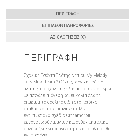
ΠΕΡΙΓΡΑΦΉ
ΕΠΙΠΛΈΟΝ ΠΛΗΡΟΦΟΡΊΕΣ
ΑΞΙΟΛΟΓΉΣΕΙΣ (0)
ΠΕΡΙΓΡΑΦΉ
Σχολική Τσάντα Πλάτης Νηπίου My Melody
Ears Must Team 2 Θήκες, ιδανική τσάντα
πλάτης προσχολικής ηλικίας που μεταφέρει
με ασφάλεια, άνεση και ευκολία όλα τα
απαραίτητα σχολικά είδη στο παιδικό
σταθμό και το νηπιαγωγείο. Με
εντυπωσιακό σχέδιο Cinnamoroll,
εργονομικούς ιμάντες και ανθεκτικά υλικά,
συνδυάζει λειτουργικότητα και στυλ που θα
ενθουσιάσει !