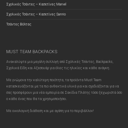
Σχολικές Τσάντες – Κασετίνες Marvel
Σχολικές Τσάντες – Κασετίνες Sanrio
Τσάντες Βόλτας
MUST TEAM BACKPACKS
Ανακαλύψτε μια μεγάλη συλλογή από Σχολικές Τσάντες, Backpacks,
Σχολικά Είδη και Αξεσουάρ για όλες τις ηλικίες και κάθε ανάγκη.
Με γνώμονα την καλύτερη ποιότητα, τα προϊόντα Must Team
κατασκευάζονται με τα πιο ανθεκτικά υλικά για και σχεδιάζονται για να
σας προσφέρουν μια νέα εμπειρία σε Σακίδια Πλάτης τόσο ξεχωριστά όσο
ο κάθε ένας που θα τα χρησιμοποιήσει.
Με οικολογική διάθεση και με αγάπη για το περιβάλλον!