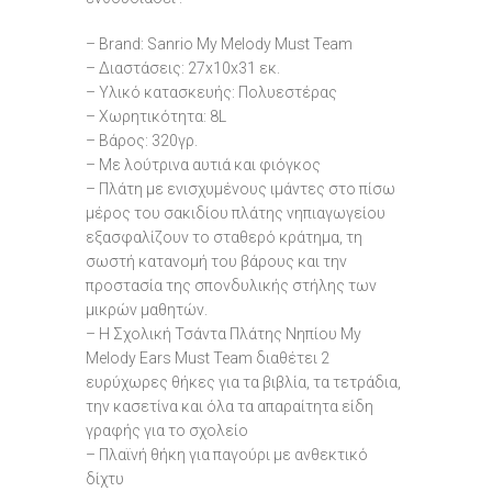
– Brand: Sanrio My Melody Must Team
– Διαστάσεις: 27x10x31 εκ.
– Υλικό κατασκευής: Πολυεστέρας
– Χωρητικότητα: 8L
– Βάρος: 320γρ.
– Με λούτρινα αυτιά και φιόγκος
– Πλάτη με ενισχυμένους ιμάντες στο πίσω
μέρος του σακιδίου πλάτης νηπιαγωγείου
εξασφαλίζουν το σταθερό κράτημα, τη
σωστή κατανομή του βάρους και την
προστασία της σπονδυλικής στήλης των
μικρών μαθητών.
– H Σχολική Τσάντα Πλάτης Νηπίου My
Melody Ears Must Team διαθέτει 2
ευρύχωρες θήκες για τα βιβλία, τα τετράδια,
την κασετίνα και όλα τα απαραίτητα είδη
γραφής για το σχολείο
– Πλαϊνή θήκη για παγούρι με ανθεκτικό
δίχτυ