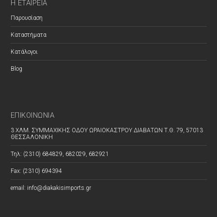
Η ΕΤΑΙΡΕΊΑ
Παρουσίαση
Καταστήματα
Κατάλογοι
Blog
ΕΠΙΚΟΙΝΩΝΊΑ
3 ΧΛΜ. ΣΥΜΜΑΧΙΚΗΣ ΟΔΟΥ ΩΡΑΙΟΚΑΣΤΡΟΥ ΔΙΑΒΑΤΩΝ Τ.Θ. 79, 57013
ΘΕΣΣΑΛΟΝΙΚΗ
Τηλ: (2310) 684829, 682029, 682921
Fax: (2310) 694394
email: info@diakakisimports.gr