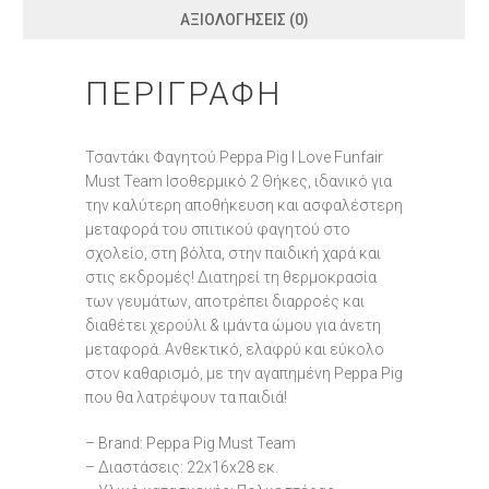
ΑΞΙΟΛΟΓΉΣΕΙΣ (0)
ΠΕΡΙΓΡΑΦΉ
Τσαντάκι Φαγητού Peppa Pig I Love Funfair
Must Team Ισοθερμικό 2 Θήκες, ιδανικό για
την καλύτερη αποθήκευση και ασφαλέστερη
μεταφορά του σπιτικού φαγητού στο
σχολείο, στη βόλτα, στην παιδική χαρά και
στις εκδρομές! Διατηρεί τη θερμοκρασία
των γευμάτων, αποτρέπει διαρροές και
διαθέτει χερούλι & ιμάντα ώμου για άνετη
μεταφορά. Ανθεκτικό, ελαφρύ και εύκολο
στον καθαρισμό, με την αγαπημένη Peppa Pig
που θα λατρέψουν τα παιδιά!
– Brand: Peppa Pig Must Team
– Διαστάσεις: 22x16x28 εκ.