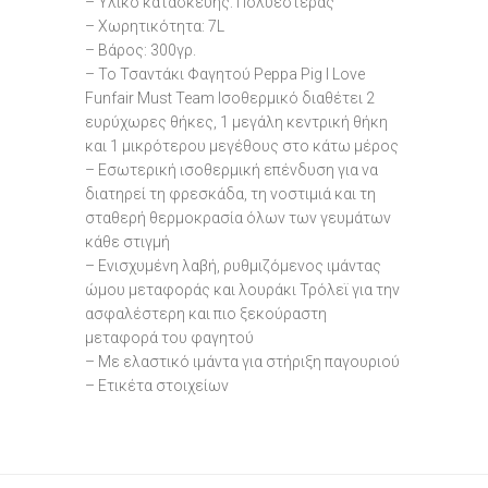
– Υλικό κατασκευής: Πολυεστέρας
– Χωρητικότητα: 7L
– Βάρος: 300γρ.
– Το Τσαντάκι Φαγητού Peppa Pig I Love
Funfair Must Team Ισοθερμικό διαθέτει 2
ευρύχωρες θήκες, 1 μεγάλη κεντρική θήκη
και 1 μικρότερου μεγέθους στο κάτω μέρος
– Εσωτερική ισοθερμική επένδυση για να
διατηρεί τη φρεσκάδα, τη νοστιμιά και τη
σταθερή θερμοκρασία όλων των γευμάτων
κάθε στιγμή
– Ενισχυμένη λαβή, ρυθμιζόμενος ιμάντας
ώμου μεταφοράς και λουράκι Τρόλεϊ για την
ασφαλέστερη και πιο ξεκούραστη
μεταφορά του φαγητού
– Με ελαστικό ιμάντα για στήριξη παγουριού
– Ετικέτα στοιχείων