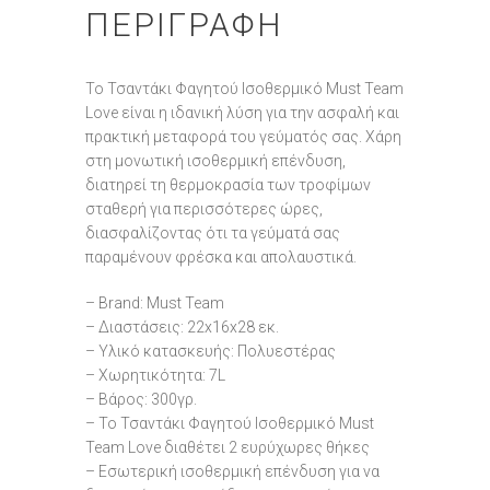
ΠΕΡΙΓΡΑΦΉ
Το Τσαντάκι Φαγητού Ισοθερμικό Must Team
Love είναι η ιδανική λύση για την ασφαλή και
πρακτική μεταφορά του γεύματός σας. Χάρη
στη μονωτική ισοθερμική επένδυση,
διατηρεί τη θερμοκρασία των τροφίμων
σταθερή για περισσότερες ώρες,
διασφαλίζοντας ότι τα γεύματά σας
παραμένουν φρέσκα και απολαυστικά.
– Brand: Must Team
– Διαστάσεις: 22x16x28 εκ.
– Υλικό κατασκευής: Πολυεστέρας
– Χωρητικότητα: 7L
– Βάρος: 300γρ.
– Το Τσαντάκι Φαγητού Ισοθερμικό Must
Team Love διαθέτει 2 ευρύχωρες θήκες
– Εσωτερική ισοθερμική επένδυση για να