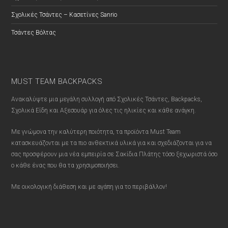
Σχολικές Τσάντες – Κασετίνες Sanrio
Τσάντες Βόλτας
MUST TEAM BACKPACKS
Ανακαλύψτε μια μεγάλη συλλογή από Σχολικές Τσάντες, Backpacks,
Σχολικά Είδη και Αξεσουάρ για όλες τις ηλικίες και κάθε ανάγκη.
Με γνώμονα την καλύτερη ποιότητα, τα προϊόντα Must Team
κατασκευάζονται με τα πιο ανθεκτικά υλικά για και σχεδιάζονται για να
σας προσφέρουν μια νέα εμπειρία σε Σακίδια Πλάτης τόσο ξεχωριστά όσο
ο κάθε ένας που θα τα χρησιμοποιήσει.
Με οικολογική διάθεση και με αγάπη για το περιβάλλον!