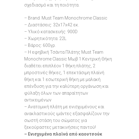
σχεδιασμό και τη ποιότητα.
– Brand: Must Team Monochrome Classic
– Διαστάσεις: 32x17x42 εκ.
– Υλικό κατασκευής: 900D
– Χωρητικότητα: 22L
– Βάρος: 600γρ.
– Η εφηβική Τσάντα Πλάτης Must Team
Monochrome Classic Μωβ 1 Κεντρική Θήκη
διαθέτει επιπλέον 1 θήκη πλάτης, 2
μπροστινές θήκες, 1 επεκτάσιμη πλαϊνή
θήκη και 1 εσωτερική θήκη με μαλακή
επένδυση για την καλύτερη οργάνωση και
φύλαξη όλων των απαραίτητων
αντικειμένων
– Ανατομική πλάτη με ενισχυμένους και
ανακλαστικούς ιμάντες εξασφαλίζουν την
σωστή στάση του σώματος για
ξεκούραστες μετακινήσεις παντού!
– Ενισχυμένα πλαϊνά από καουτσούκ