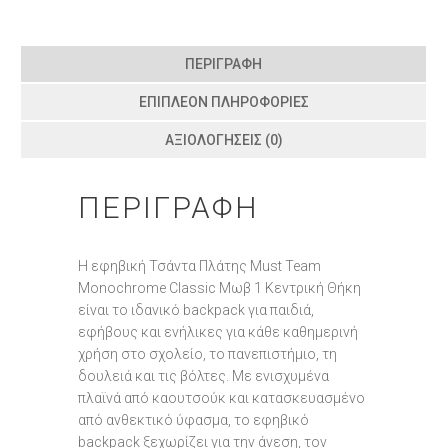
ΠΕΡΙΓΡΑΦΉ
ΕΠΙΠΛΈΟΝ ΠΛΗΡΟΦΟΡΊΕΣ
ΑΞΙΟΛΟΓΉΣΕΙΣ (0)
ΠΕΡΙΓΡΑΦΉ
Η εφηβική Τσάντα Πλάτης Must Team
Monochrome Classic Μωβ 1 Κεντρική Θήκη
είναι το ιδανικό backpack για παιδιά,
εφήβους και ενήλικες για κάθε καθημερινή
χρήση στο σχολείο, το πανεπιστήμιο, τη
δουλειά και τις βόλτες. Με ενισχυμένα
πλαϊνά από καουτσούκ και κατασκευασμένο
από ανθεκτικό ύφασμα, το εφηβικό
backpack ξεχωρίζει για την άνεση, τον