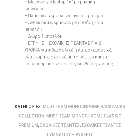
– Με θήκη για laptop 16” με μαλακή
επένδυση
– Πλαστικό χερούλι για άνετο κράτημα
– Ανθεκτικά φερμουάρ με υποδοχή για
μπρελόκ
– Δώρο 1 μπρελόκ
– ΕΓΓΥΗΣΗ ΣΧΟΛΙΚΗΣ ΤΣΑΝΤΑΣ ΓΙΑ 2
ΧΡΟΝΙΑ για πιθανά υλικά ή κατασκευαστικά
ελαττώματα σχετικά με το ράψιμο και τα
φερμουάρ υπό κανονικές συνθήκες χρήσης
ΚΑΤΗΓΟΡΊΕΣ:
MUST TEAM MONOCHROME BACKPACKS
COLLECTION
,
MUST TEAM MONOCHROME CLASSIC
PREMIUM
,
ΣΧΟΛΙΚΈΣ ΤΣΆΝΤΕΣ
,
ΣΧΟΛΙΚΈΣ ΤΣΆΝΤΕΣ
ΓΥΜΝΑΣΊΟΥ – ΛΥΚΕΊΟΥ