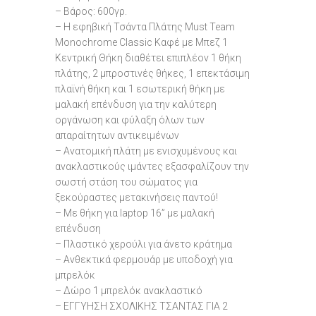
– Βάρος: 600γρ.
– Η εφηβική Τσάντα Πλάτης Must Team
Monochrome Classic Καφέ με Μπεζ 1
Κεντρική Θήκη διαθέτει επιπλέον 1 θήκη
πλάτης, 2 μπροστινές θήκες, 1 επεκτάσιμη
πλαϊνή θήκη και 1 εσωτερική θήκη με
μαλακή επένδυση για την καλύτερη
οργάνωση και φύλαξη όλων των
απαραίτητων αντικειμένων
– Ανατομική πλάτη με ενισχυμένους και
ανακλαστικούς ιμάντες εξασφαλίζουν την
σωστή στάση του σώματος για
ξεκούραστες μετακινήσεις παντού!
– Με θήκη για laptop 16” με μαλακή
επένδυση
– Πλαστικό χερούλι για άνετο κράτημα
– Ανθεκτικά φερμουάρ με υποδοχή για
μπρελόκ
– Δώρο 1 μπρελόκ ανακλαστικό
– ΕΓΓΥΗΣΗ ΣΧΟΛΙΚΗΣ ΤΣΑΝΤΑΣ ΓΙΑ 2