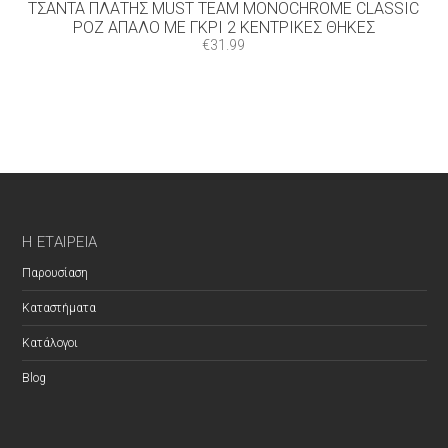
ΤΣΆΝΤΑ ΠΛΆΤΗΣ MUST TEAM MONOCHROME CLASSIC
ΡΟΖ ΑΠΑΛΌ ΜΕ ΓΚΡΙ 2 ΚΕΝΤΡΙΚΈΣ ΘΉΚΕΣ
€
31.99
Η ΕΤΑΙΡΕΊΑ
Παρουσίαση
Καταστήματα
Κατάλογοι
Blog