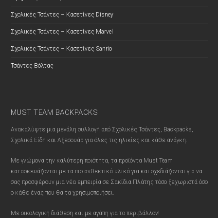
Σχολικές Τσάντες – Κασετίνες Disney
Σχολικές Τσάντες – Κασετίνες Marvel
Σχολικές Τσάντες – Κασετίνες Sanrio
Τσάντες Βόλτας
MUST TEAM BACKPACKS
Ανακαλύψτε μια μεγάλη συλλογή από Σχολικές Τσάντες, Backpacks,
Σχολικά Είδη και Αξεσουάρ για όλες τις ηλικίες και κάθε ανάγκη.
Με γνώμονα την καλύτερη ποιότητα, τα προϊόντα Must Team
κατασκευάζονται με τα πιο ανθεκτικά υλικά για και σχεδιάζονται για να
σας προσφέρουν μια νέα εμπειρία σε Σακίδια Πλάτης τόσο ξεχωριστά όσο
ο κάθε ένας που θα τα χρησιμοποιήσει.
Με οικολογική διάθεση και με αγάπη για το περιβάλλον!