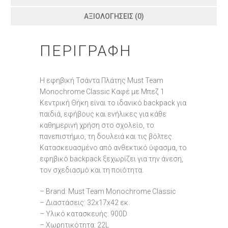
ΑΞΙΟΛΟΓΉΣΕΙΣ (0)
ΠΕΡΙΓΡΑΦΉ
Η εφηβική Τσάντα Πλάτης Must Team
Monochrome Classic Καφέ με Μπεζ 1
Κεντρική Θήκη είναι το ιδανικό backpack για
παιδιά, εφήβους και ενήλικες για κάθε
καθημερινή χρήση στο σχολείο, το
πανεπιστήμιο, τη δουλειά και τις βόλτες.
Κατασκευασμένο από ανθεκτικό ύφασμα, το
εφηβικό backpack ξεχωρίζει για την άνεση,
τον σχεδιασμό και τη ποιότητα.
– Brand: Must Team Monochrome Classic
– Διαστάσεις: 32x17x42 εκ.
– Υλικό κατασκευής: 900D
– Χωρητικότητα: 22L