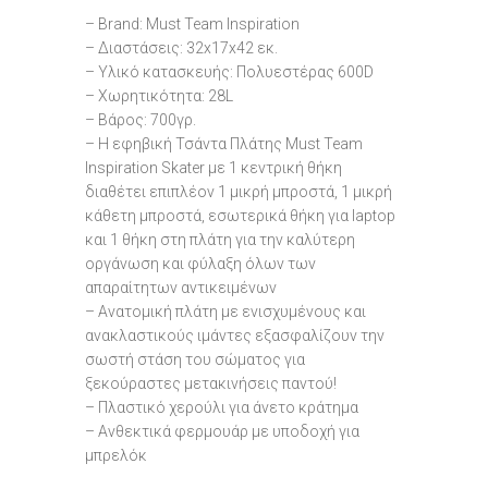
– Brand: Must Team Inspiration
– Διαστάσεις: 32x17x42 εκ.
– Υλικό κατασκευής: Πολυεστέρας 600D
– Χωρητικότητα: 28L
– Βάρος: 700γρ.
– Η εφηβική Τσάντα Πλάτης Must Team
Inspiration Skater με 1 κεντρική θήκη
διαθέτει επιπλέον 1 μικρή μπροστά, 1 μικρή
κάθετη μπροστά, εσωτερικά θήκη για laptop
και 1 θήκη στη πλάτη για την καλύτερη
οργάνωση και φύλαξη όλων των
απαραίτητων αντικειμένων
– Ανατομική πλάτη με ενισχυμένους και
ανακλαστικούς ιμάντες εξασφαλίζουν την
σωστή στάση του σώματος για
ξεκούραστες μετακινήσεις παντού!
– Πλαστικό χερούλι για άνετο κράτημα
– Ανθεκτικά φερμουάρ με υποδοχή για
μπρελόκ