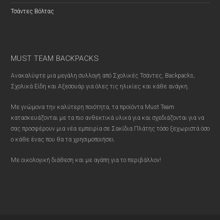
Τσάντες Βόλτας
MUST TEAM BACKPACKS
Ανακαλύψτε μια μεγάλη συλλογή από Σχολικές Τσάντες, Backpacks,
Σχολικά Είδη και Αξεσουάρ για όλες τις ηλικίες και κάθε ανάγκη.
Με γνώμονα την καλύτερη ποιότητα, τα προϊόντα Must Team
κατασκευάζονται με τα πιο ανθεκτικά υλικά για και σχεδιάζονται για να
σας προσφέρουν μια νέα εμπειρία σε Σακίδια Πλάτης τόσο ξεχωριστά όσο
ο κάθε ένας που θα τα χρησιμοποιήσει.
Με οικολογική διάθεση και με αγάπη για το περιβάλλον!