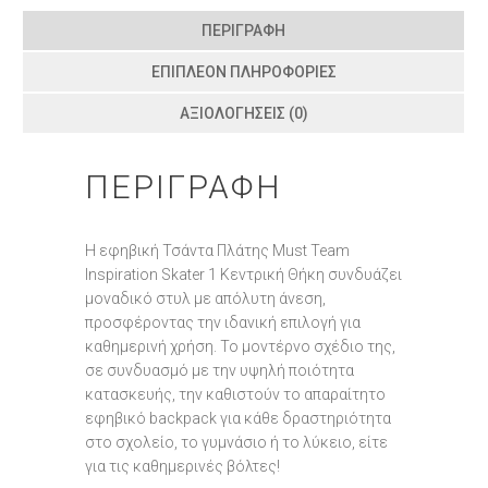
ΠΕΡΙΓΡΑΦΉ
ΕΠΙΠΛΈΟΝ ΠΛΗΡΟΦΟΡΊΕΣ
ΑΞΙΟΛΟΓΉΣΕΙΣ (0)
ΠΕΡΙΓΡΑΦΉ
Η εφηβική Τσάντα Πλάτης Must Team
Inspiration Skater 1 Κεντρική Θήκη συνδυάζει
μοναδικό στυλ με απόλυτη άνεση,
προσφέροντας την ιδανική επιλογή για
καθημερινή χρήση. Το μοντέρνο σχέδιο της,
σε συνδυασμό με την υψηλή ποιότητα
κατασκευής, την καθιστούν το απαραίτητο
εφηβικό backpack για κάθε δραστηριότητα
στο σχολείο, το γυμνάσιο ή το λύκειο, είτε
για τις καθημερινές βόλτες!