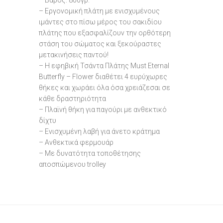
– Βάρος: 800γρ.
– Εργονομική πλάτη με ενισχυμένους
ιμάντες στο πίσω μέρος του σακιδίου
πλάτης που εξασφαλίζουν την ορθότερη
στάση του σώματος και ξεκούραστες
μετακινήσεις παντού!
– Η εφηβική Τσάντα Πλάτης Must Eternal
Butterfly – Flower διαθέτει 4 ευρύχωρες
θήκες και χωράει όλα όσα χρειάζεσαι σε
κάθε δραστηριότητα
– Πλαϊνή θήκη για παγούρι με ανθεκτικό
δίχτυ
– Ενισχυμένη λαβή για άνετο κράτημα
– Ανθεκτικά φερμουάρ
– Με δυνατότητα τοποθέτησης
αποσπώμενου trolley