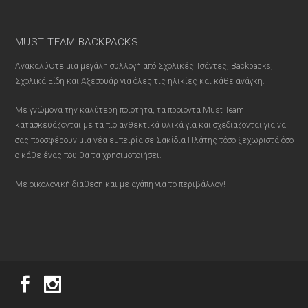
MUST TEAM BACKPACKS
Ανακαλύψτε μια μεγάλη συλλογή από Σχολικές Τσάντες, Backpacks,
Σχολικά Είδη και Αξεσουάρ για όλες τις ηλικίες και κάθε ανάγκη.
Με γνώμονα την καλύτερη ποιότητα, τα προϊόντα Must Team
κατασκευάζονται με τα πιο ανθεκτικά υλικά για και σχεδιάζονται για να
σας προσφέρουν μια νέα εμπειρία σε Σακίδια Πλάτης τόσο ξεχωριστά όσο
ο κάθε ένας που θα τα χρησιμοποιήσει.
Με οικολογική διάθεση και με αγάπη για το περιβάλλον!