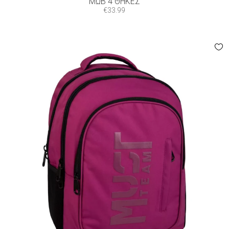
ΜΩΒ 4 ΘΉΚΕΣ
€
33.99