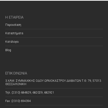
Η ΕΤΑΙΡΕΊΑ
Παρουσίαση
Καταστήματα
Κατάλογοι
Blog
ΕΠΙΚΟΙΝΩΝΊΑ
3 ΧΛΜ. ΣΥΜΜΑΧΙΚΗΣ ΟΔΟΥ ΩΡΑΙΟΚΑΣΤΡΟΥ ΔΙΑΒΑΤΩΝ Τ.Θ. 79, 57013
ΘΕΣΣΑΛΟΝΙΚΗ
Τηλ: (2310) 684829, 682029, 682921
Fax: (2310) 694394