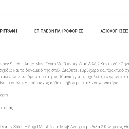
ΡΙΓΡΑΦΉ
ΕΠΙΠΛΈΟΝ ΠΛΗΡΟΦΟΡΊΕΣ
ΑΞΙΟΛΟΓΉΣΕΙΣ 
sney Stitch – Angel Must Team Μωβ Ανοιχτό με Λιλά 2 Κεντρικές Θήκε
χέδιο και το δυναμικό της στυλ. Διαθέτει ευρύχωρο και πρακτικό σ
τακίνησης και δραστηριότητας. Ιδανική για το σχολείο, το φροντιστή
ίνει ο απόλυτος σύμμαχος κάθε εφήβου με στυλ και χαρακτήρα.
 Team
εστέρας
Disney Stitch – Angel Must Team Μωβ Ανοιχτό με Λιλά 2 Κεντρικές Θ