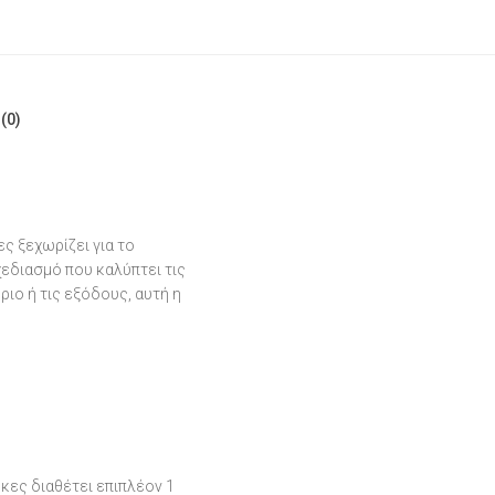
(0)
ς ξεχωρίζει για το
χεδιασμό που καλύπτει τις
ριο ή τις εξόδους, αυτή η
ήκες διαθέτει επιπλέον 1