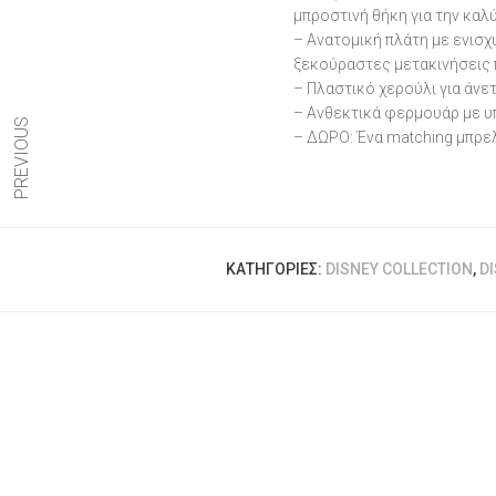
μπροστινή θήκη για την κα
– Ανατομική πλάτη με ενισ
ξεκούραστες μετακινήσεις 
– Πλαστικό χερούλι για άνε
– Ανθεκτικά φερμουάρ με υ
PREVIOUS
– ΔΩΡΟ: Ένα matching μπρε
ΚΑΤΗΓΟΡΊΕΣ:
DISNEY COLLECTION
,
D