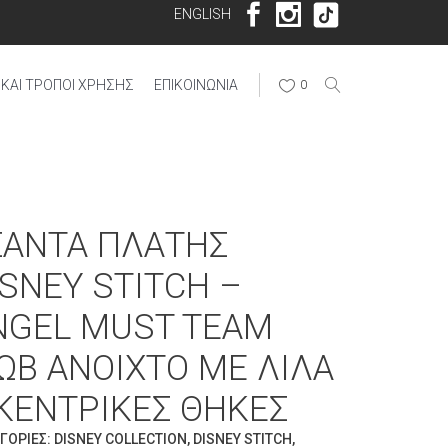
ENGLISH
ΚΑΙ ΤΡΌΠΟΙ ΧΡΉΣΗΣ
ΕΠΙΚΟΙΝΩΝΊΑ
0
ΣΆΝΤΑ ΠΛΆΤΗΣ
ISNEY STITCH –
NGEL MUST TEAM
ΩΒ ΑΝΟΙΧΤΌ ΜΕ ΛΙΛΆ
 ΚΕΝΤΡΙΚΈΣ ΘΉΚΕΣ
ΓΟΡΊΕΣ:
DISNEY COLLECTION
,
DISNEY STITCH
,