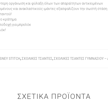
λύτερη οργάνωση και φύλαξη όλων των απαραίτητων αντικειμένων
χυμένους και ανακλαστικούς ιμάντες εξασφαλίζουν την σωστή στάση
παντού!
το κράτημα
ποδοχή για μπρελόκ
λόκ!
ISNEY STITCH
,
ΣΧΟΛΙΚΈΣ ΤΣΆΝΤΕΣ
,
ΣΧΟΛΙΚΈΣ ΤΣΆΝΤΕΣ ΓΥΜΝΑΣΊΟΥ – 
ΣΧΕΤΙΚΆ ΠΡΟΪΌΝΤΑ