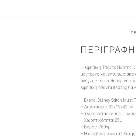
ΠΕ
ΠΕΡΙΓΡΑΦΉ
Η εφηβική Τσάντα Πλάτης Di
μοντέρνο και εντυπωσιακό σ
ανάγκες της καθημερινής με
εφηβική τσάντα πλάτης θα γ
– Brand: Disney Stitch Must
– Διαστάσεις: 32x19x42 εκ.
– Υλικό κατασκευής: Πολυ
– Χωρητικότητα: 25L
– Βάρος: 750γρ.
– Η εφηβική Τσάντα Πλάτης 