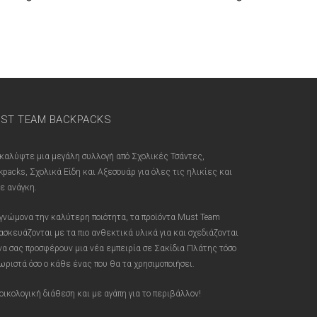
ST TEAM BACKPACKS
καλύψτε μια μεγάλη συλλογή από Σχολικές Τσάντες,
kpacks, Σχολικά Είδη και Αξεσουάρ για όλες τις ηλικίες και
ε ανάγκη.
γνώμονα την καλύτερη ποιότητα, τα προϊόντα Must Team
ασκευάζονται με τα πιο ανθεκτικά υλικά για και σχεδιάζονται
 να σας προσφέρουν μια νέα εμπειρία σε Σακίδια Πλάτης τόσο
ωριστά όσο ο κάθε ένας που θα τα χρησιμοποιήσει.
οικολογική διάθεση και με αγάπη για το περιβάλλον!