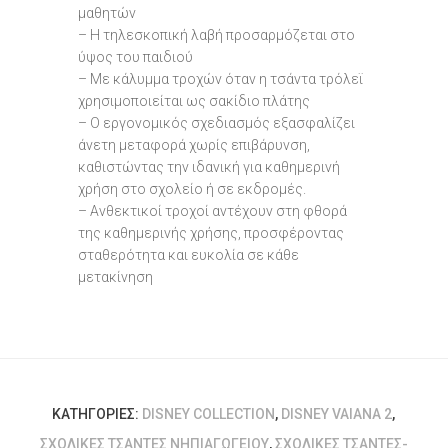
μαθητών
– Η τηλεσκοπική λαβή προσαρμόζεται στο
ύψος του παιδιού
– Με κάλυμμα τροχών όταν η τσάντα τρόλεϊ
χρησιμοποιείται ως σακίδιο πλάτης
– Ο εργονομικός σχεδιασμός εξασφαλίζει
άνετη μεταφορά χωρίς επιβάρυνση,
καθιστώντας την ιδανική για καθημερινή
χρήση στο σχολείο ή σε εκδρομές.
– Ανθεκτικοί τροχοί αντέχουν στη φθορά
της καθημερινής χρήσης, προσφέροντας
σταθερότητα και ευκολία σε κάθε
μετακίνηση
ΚΑΤΗΓΟΡΊΕΣ:
DISNEY COLLECTION
,
DISNEY VAIANA 2
,
ΣΧΟΛΙΚΈΣ ΤΣΆΝΤΕΣ ΝΗΠΙΑΓΩΓΕΊΟΥ
,
ΣΧΟΛΙΚΈΣ ΤΣΆΝΤΕΣ-