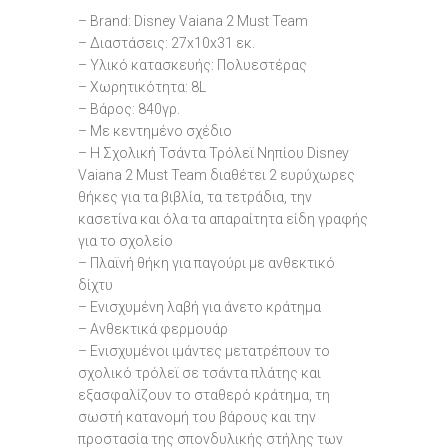
– Brand: Disney Vaiana 2 Must Team
– Διαστάσεις: 27x10x31 εκ.
– Υλικό κατασκευής: Πολυεστέρας
– Χωρητικότητα: 8L
– Βάρος: 840γρ.
– Με κεντημένο σχέδιο
– H Σχολική Τσάντα Τρόλεϊ Νηπίου Disney
Vaiana 2 Must Team διαθέτει 2 ευρύχωρες
θήκες για τα βιβλία, τα τετράδια, την
κασετίνα και όλα τα απαραίτητα είδη γραφής
για το σχολείο
– Πλαϊνή θήκη για παγούρι με ανθεκτικό
δίχτυ
– Ενισχυμένη λαβή για άνετο κράτημα
– Ανθεκτικά φερμουάρ
– Ενισχυμένοι ιμάντες μετατρέπουν το
σχολικό τρόλεϊ σε τσάντα πλάτης και
εξασφαλίζουν το σταθερό κράτημα, τη
σωστή κατανομή του βάρους και την
προστασία της σπονδυλικής στήλης των