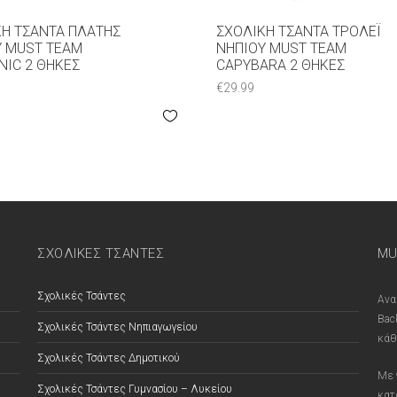
ΚΉ ΤΣΆΝΤΑ ΠΛΆΤΗΣ
ΣΧΟΛΙΚΉ ΤΣΆΝΤΑ ΤΡΌΛΕΪ
Υ MUST TEAM
ΝΗΠΊΟΥ MUST TEAM
NIC 2 ΘΉΚΕΣ
CAPYBARA 2 ΘΉΚΕΣ
€
29.99
ΣΧΟΛΙΚΕΣ ΤΣΑΝΤΕΣ
MU
Σχολικές Τσάντες
Ανα
Bac
Σχολικές Τσάντες Νηπιαγωγείου
κάθ
Σχολικές Τσάντες Δημοτικού
Με 
Σχολικές Τσάντες Γυμνασίου – Λυκείου
κατ