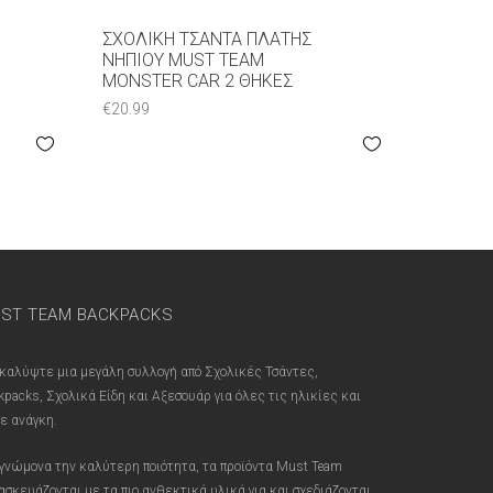
ΣΧΟΛΙΚΉ ΤΣΆΝΤΑ ΠΛΆΤΗΣ
ΝΗΠΊΟΥ MUST TEAM
MONSTER CAR 2 ΘΉΚΕΣ
€
20.99
ST TEAM BACKPACKS
καλύψτε μια μεγάλη συλλογή από Σχολικές Τσάντες,
kpacks, Σχολικά Είδη και Αξεσουάρ για όλες τις ηλικίες και
ε ανάγκη.
γνώμονα την καλύτερη ποιότητα, τα προϊόντα Must Team
ασκευάζονται με τα πιο ανθεκτικά υλικά για και σχεδιάζονται