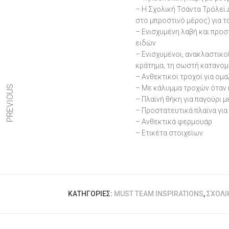
– Η Σχολική Τσάντα Τρόλεϊ
στο μπροστινό μέρος) για τα
– Ενισχυμένη λαβή και προ
ειδών
– Ενισχυμένοι, ανακλαστικο
κράτημα, τη σωστή κατανομ
– Ανθεκτικοί τροχοί για ο
PREVIOUS
– Με κάλυμμα τροχών όταν η
– Πλαϊνή θήκη για παγούρι μ
– Προστατευτικά πλαϊνα για
– Ανθεκτικά φερμουάρ
– Ετικέτα στοιχείων
ΚΑΤΗΓΟΡΊΕΣ:
MUST TEAM INSPIRATIONS
,
ΣΧΟΛΙ