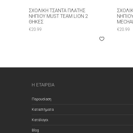
ΣΧΟΛΙΚΉ ΤΣΆΝΤΑ ΠΛΆΤΗΣ
ΣΧΟΛΙ
ΝΗΠΊΟΥ MUST TEAM LION 2
ΝΗΠΊΟ
ΘΉΚΕΣ
MECHA
€
20.99
€
20.99
Η ΕΤΑΙΡΕΊΑ
Παρουσίαση
Καταστήματα
Κατάλογοι
Blog