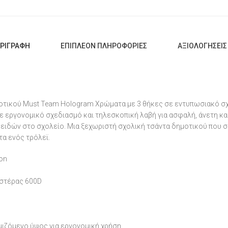
ΡΙΓΡΑΦΉ
ΕΠΙΠΛΈΟΝ ΠΛΗΡΟΦΟΡΊΕΣ
ΑΞΙΟΛΟΓΉΣΕΙΣ 
οτικού Must Team Hologram Χρώματα με 3 θήκες σε εντυπωσιακό σχέ
με εργονομικό σχεδιασμό και τηλεσκοπική λαβή για ασφαλή, άνετη 
ειδών στο σχολείο. Μια ξεχωριστή σχολική τσάντα δημοτικού που σ
τα ενός τρόλεϊ.
ion
εστέρας 600D
μιζόμενο ύψος για εργονομική χρήση