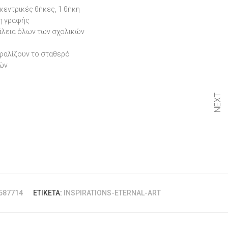
κεντρικές θήκες, 1 θήκη
δη γραφής
φάλεια όλων των σχολικών
σφαλίζουν το σταθερό
τών
NEXT
587714
ΕΤΙΚΈΤΑ:
INSPIRATIONS-ETERNAL-ART