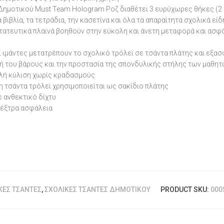
 Δημοτικού Must Team Hologram Ροζ διαθέτει 3 ευρύχωρες θήκες (2 
 βιβλία, τα τετράδια, την κασετίνα και όλα τα απαραίτητα σχολικά εί
στατευτικά πλαϊνά βοηθούν στην εύκολη και άνετη μεταφορά και ασ
ί ιμάντες μετατρέπουν το σχολικό τρόλεϊ σε τσάντα πλάτης και εξα
ή του βάρους και την προστασία της σπονδυλικής στήλης των μαθη
μαλή κύλιση χωρίς κραδασμούς
 τσάντα τρόλεϊ χρησιμοποιείται ως σακίδιο πλάτης
ε ανθεκτικό δίχτυ
 έξτρα ασφάλεια
ΚΈΣ ΤΣΆΝΤΕΣ
,
ΣΧΟΛΙΚΈΣ ΤΣΆΝΤΕΣ ΔΗΜΟΤΙΚΟΎ
PRODUCT SKU:
000