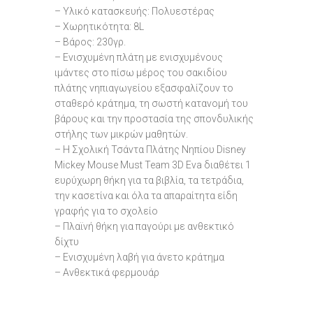
– Υλικό κατασκευής: Πολυεστέρας
– Χωρητικότητα: 8L
– Βάρος: 230γρ.
– Ενισχυμένη πλάτη με ενισχυμένους
ιμάντες στο πίσω μέρος του σακιδίου
πλάτης νηπιαγωγείου εξασφαλίζουν το
σταθερό κράτημα, τη σωστή κατανομή του
βάρους και την προστασία της σπονδυλικής
στήλης των μικρών μαθητών.
– H Σχολική Τσάντα Πλάτης Νηπίου Disney
Mickey Mouse Must Team 3D Eva διαθέτει 1
ευρύχωρη θήκη για τα βιβλία, τα τετράδια,
την κασετίνα και όλα τα απαραίτητα είδη
γραφής για το σχολείο
– Πλαϊνή θήκη για παγούρι με ανθεκτικό
δίχτυ
– Ενισχυμένη λαβή για άνετο κράτημα
– Ανθεκτικά φερμουάρ