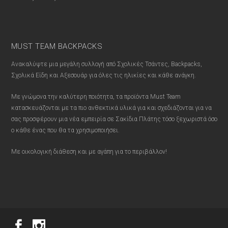
MUST TEAM BACKPACKS
Ανακαλύψτε μια μεγάλη συλλογή από Σχολικές Τσάντες, Backpacks,
Σχολικά Είδη και Αξεσουάρ για όλες τις ηλικίες και κάθε ανάγκη.
Με γνώμονα την καλύτερη ποιότητα, τα προϊόντα Must Team
κατασκευάζονται με τα πιο ανθεκτικά υλικά για και σχεδιάζονται για να
σας προσφέρουν μια νέα εμπειρία σε Σακίδια Πλάτης τόσο ξεχωριστά όσο
ο κάθε ένας που θα τα χρησιμοποιήσει.
Με οικολογική διάθεση και με αγάπη για το περιβάλλον!