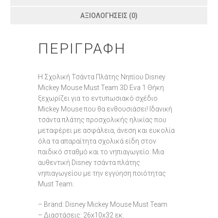
ΑΞΙΟΛΟΓΉΣΕΙΣ (0)
ΠΕΡΙΓΡΑΦΉ
Η Σχολική Τσάντα Πλάτης Νηπίου Disney
Mickey Mouse Must Team 3D Eva 1 Θήκη
ξεχωρίζει για το εντυπωσιακό σχέδιο
Mickey Mouse που θα ενθουσιάσει! Ιδανική
τσάντα πλάτης προσχολικής ηλικίας που
μεταφέρει με ασφάλεια, άνεση και ευκολία
όλα τα απαραίτητα σχολικά είδη στον
παιδικό σταθμό και το νηπιαγωγείο. Μια
αυθεντική Disney τσάντα πλάτης
νηπιαγωγείου με την εγγύηση ποιότητας
Must Team.
– Brand: Disney Mickey Mouse Must Team
– Διαστάσεις: 26x10x32 εκ.