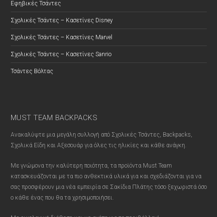
Εφηβικές Τσάντες
Σχολικές Τσάντες – Κασετίνες Disney
Σχολικές Τσάντες – Κασετίνες Marvel
Σχολικές Τσάντες – Κασετίνες Sanrio
Τσάντες Βόλτας
MUST TEAM BACKPACKS
Ανακαλύψτε μια μεγάλη συλλογή από Σχολικές Τσάντες, Backpacks,
Σχολικά Είδη και Αξεσουάρ για όλες τις ηλικίες και κάθε ανάγκη.
Με γνώμονα την καλύτερη ποιότητα, τα προϊόντα Must Team
κατασκευάζονται με τα πιο ανθεκτικά υλικά για και σχεδιάζονται για να
σας προσφέρουν μια νέα εμπειρία σε Σακίδια Πλάτης τόσο ξεχωριστά όσο
ο κάθε ένας που θα τα χρησιμοποιήσει.