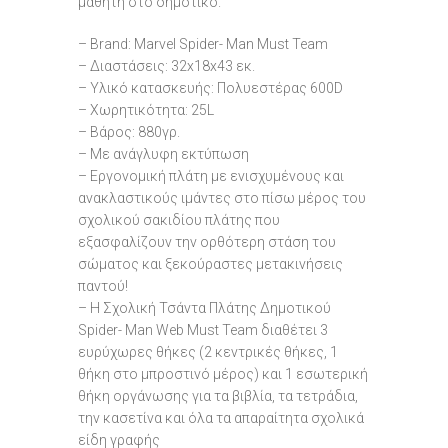
μαθητή στο δημοτικό.
– Brand: Marvel Spider- Man Must Team
– Διαστάσεις: 32x18x43 εκ.
– Υλικό κατασκευής: Πολυεστέρας 600D
– Χωρητικότητα: 25L
– Βάρος: 880γρ.
– Με ανάγλυφη εκτύπωση
– Εργονομική πλάτη με ενισχυμένους και
ανακλαστικούς ιμάντες στο πίσω μέρος του
σχολικού σακιδίου πλάτης που
εξασφαλίζουν την ορθότερη στάση του
σώματος και ξεκούραστες μετακινήσεις
παντού!
– Η Σχολική Τσάντα Πλάτης Δημοτικού
Spider- Man Web Must Team διαθέτει 3
ευρύχωρες θήκες (2 κεντρικές θήκες, 1
θήκη στο μπροστινό μέρος) και 1 εσωτερική
θήκη οργάνωσης για τα βιβλία, τα τετράδια,
την κασετίνα και όλα τα απαραίτητα σχολικά
είδη γραφής