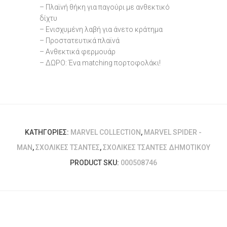
– Πλαϊνή θήκη για παγούρι με ανθεκτικό
δίχτυ
– Ενισχυμένη λαβή για άνετο κράτημα
– Προστατευτικά πλαϊνά
– Ανθεκτικά φερμουάρ
– ΔΩΡΟ: Ένα matching πορτοφολάκι!
ΚΑΤΗΓΟΡΊΕΣ:
MARVEL COLLECTION
,
MARVEL SPIDER -
MAN
,
ΣΧΟΛΙΚΈΣ ΤΣΆΝΤΕΣ
,
ΣΧΟΛΙΚΈΣ ΤΣΆΝΤΕΣ ΔΗΜΟΤΙΚΟΎ
PRODUCT SKU:
000508746