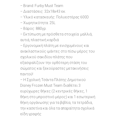
– Brand: Furby Must Team
– Διαστάσεις: 32x18x43 εκ.
– Υλικό κατασκευής: Πολυεστέρας 600D
– Χωρητικότητα: 25L
– Βάρος: 880γρ.
– Εκτύπωση με πρόσθετα στοιχεία: μαλλιά,
αυτιά, πλαστική καρδιά
– Εργονομική πλάτη με ενισχυμένους και
ανακλαστικούς ιμάντες στο πίσω μέρος του
σχολικού σακιδίου πλάτης που
εξασφαλίζουν την ορθότερη στάση του
σώματος και ξεκούραστες μετακινήσεις
παντού!
– Η Σχολική Τσάντα Πλάτης Δημοτικού
Disney Frozen Must Team διαθέτει 3
ευρύχωρες θήκες (2 κεντρικές θήκες, 1
θήκη στο μπροστινό μέρος) και 1 εσωτερική
θήκη οργάνωσης για τα βιβλία, τα τετράδια,
την κασετίνα και όλα τα απαραίτητα σχολικά
είδη γραφής