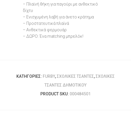
– Πλαϊνή θήκη για παγούρι με ανθεκτικό
δίχτυ
– Ενισχυμένη λαβή για άνετο κράτημα
– Προστατευτικά πλαϊνά
– Ανθεκτικά φερμουάρ
– ΔΩΡΟ: Ένα matching μπρελόκ!
ΚΑΤΗΓΟΡΊΕΣ:
FURBY
,
ΣΧΟΛΙΚΈΣ ΤΣΆΝΤΕΣ
,
ΣΧΟΛΙΚΈΣ
ΤΣΆΝΤΕΣ ΔΗΜΟΤΙΚΟΎ
PRODUCT SKU:
000484501