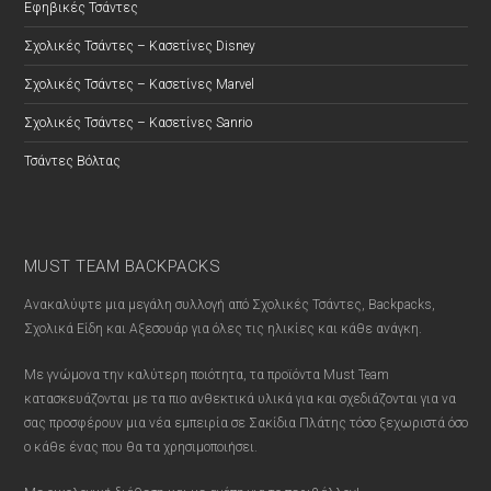
Εφηβικές Τσάντες
Σχολικές Τσάντες – Κασετίνες Disney
Σχολικές Τσάντες – Κασετίνες Marvel
Σχολικές Τσάντες – Κασετίνες Sanrio
Τσάντες Βόλτας
MUST TEAM BACKPACKS
Ανακαλύψτε μια μεγάλη συλλογή από Σχολικές Τσάντες, Backpacks,
Σχολικά Είδη και Αξεσουάρ για όλες τις ηλικίες και κάθε ανάγκη.
Με γνώμονα την καλύτερη ποιότητα, τα προϊόντα Must Team
κατασκευάζονται με τα πιο ανθεκτικά υλικά για και σχεδιάζονται για να
σας προσφέρουν μια νέα εμπειρία σε Σακίδια Πλάτης τόσο ξεχωριστά όσο
ο κάθε ένας που θα τα χρησιμοποιήσει.