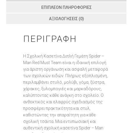
ΕΠΙΠΛΈΟΝ ΠΛΗΡΟΦΟΡΊΕΣ
ΑΞΙΟΛΟΓΉΣΕΙΣ (0)
ΠΕΡΙΓΡΑΦΉ
Η Σχολική Κασετίνα Διπλή Γεμάτη Spider –
Man Red Must Team είναι η ιδανική επιλογή
για άριστη οργάνωση και ασφαλή μεταφορά
των σχολικών ειδών. Πλήρως εξοπλισμένη,
περιλαμβάνει στυλό, μολύβι, γόμα, ξύστρα,
χάρακες, ξυλομπογιές και μαρκαδόρους,
καλύπτοντας κάθε ανάγκη στο σχολείο. Ο
ανθεκτικός και ελαφρύς σχεδιασμός της
προσφέρει πρακτικότητα και στυλ,
καθιστώντας την απαραίτητη για κάθε
σχολική τσάντα. Μια εντυπωσιακή και
αυθεντική σχολική κασετίνα Spider – Man