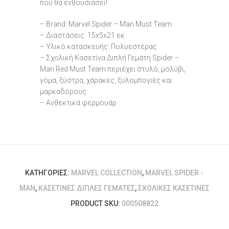
που θα ενθουσιάσει!
– Brand: Marvel Spider – Man Must Team
– Διαστάσεις: 15x5x21 εκ.
– Υλικό κατασκευής: Πολυεστέρας
– Σχολική Κασετίνα Διπλή Γεμάτη Spider –
Man Red Must Team περιέχει στυλό, μολύβι,
γόμα, ξύστρα, χάρακες, ξυλομπογιές και
μαρκαδόρους
– Ανθεκτικά φερμουάρ
ΚΑΤΗΓΟΡΊΕΣ:
MARVEL COLLECTION
,
MARVEL SPIDER -
MAN
,
ΚΑΣΕΤΊΝΕΣ ΔΙΠΛΈΣ ΓΕΜΆΤΕΣ
,
ΣΧΟΛΙΚΈΣ ΚΑΣΕΤΊΝΕΣ
PRODUCT SKU:
000508822