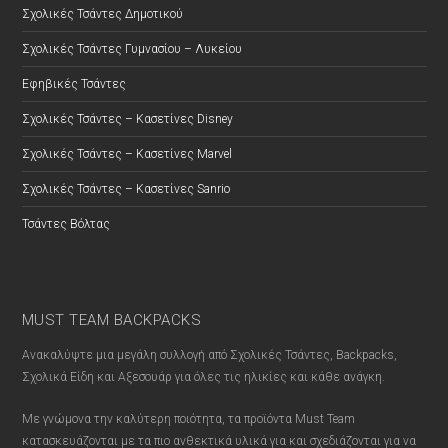
Σχολικές Τσάντες Δημοτικού
Σχολικές Τσάντες Γυμνασίου – Λυκείου
Εφηβικές Τσάντες
Σχολικές Τσάντες – Κασετίνες Disney
Σχολικές Τσάντες – Κασετίνες Marvel
Σχολικές Τσάντες – Κασετίνες Sanrio
Τσάντες Βόλτας
MUST TEAM BACKPACKS
Ανακαλύψτε μια μεγάλη συλλογή από Σχολικές Τσάντες, Backpacks,
Σχολικά Είδη και Αξεσουάρ για όλες τις ηλικίες και κάθε ανάγκη.
Με γνώμονα την καλύτερη ποιότητα, τα προϊόντα Must Team
κατασκευάζονται με τα πιο ανθεκτικά υλικά για και σχεδιάζονται για να