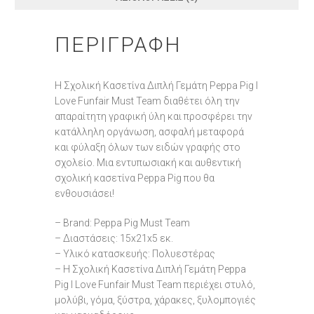
ΠΕΡΙΓΡΑΦΉ
Η Σχολική Κασετίνα Διπλή Γεμάτη Peppa Pig I
Love Funfair Must Team διαθέτει όλη την
απαραίτητη γραφική ύλη και προσφέρει την
κατάλληλη οργάνωση, ασφαλή μεταφορά
και φύλαξη όλων των ειδών γραφής στο
σχολείο. Μια εντυπωσιακή και αυθεντική
σχολική κασετίνα Peppa Pig που θα
ενθουσιάσει!
– Brand: Peppa Pig Must Team
– Διαστάσεις: 15x21x5 εκ.
– Υλικό κατασκευής: Πολυεστέρας
– Η Σχολική Κασετίνα Διπλή Γεμάτη Peppa
Pig I Love Funfair Must Team περιέχει στυλό,
μολύβι, γόμα, ξύστρα, χάρακες, ξυλομπογιές