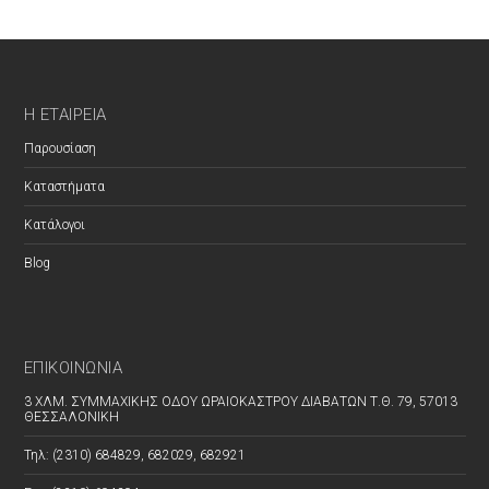
Η ΕΤΑΙΡΕΊΑ
Παρουσίαση
Καταστήματα
Κατάλογοι
Blog
ΕΠΙΚΟΙΝΩΝΊΑ
3 ΧΛΜ. ΣΥΜΜΑΧΙΚΗΣ ΟΔΟΥ ΩΡΑΙΟΚΑΣΤΡΟΥ ΔΙΑΒΑΤΩΝ Τ.Θ. 79, 57013
ΘΕΣΣΑΛΟΝΙΚΗ
Τηλ: (2310) 684829, 682029, 682921