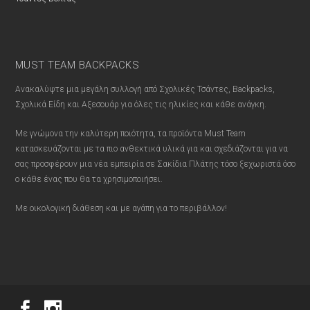
MUST TEAM BACKPACKS
Ανακαλύψτε μια μεγάλη συλλογή από Σχολικές Τσάντες, Backpacks,
Σχολικά Είδη και Αξεσουάρ για όλες τις ηλικίες και κάθε ανάγκη.
Με γνώμονα την καλύτερη ποιότητα, τα προϊόντα Must Team
κατασκευάζονται με τα πιο ανθεκτικά υλικά για και σχεδιάζονται για να
σας προσφέρουν μια νέα εμπειρία σε Σακίδια Πλάτης τόσο ξεχωριστά όσο
ο κάθε ένας που θα τα χρησιμοποιήσει.
Με οικολογική διάθεση και με αγάπη για το περιβάλλον!