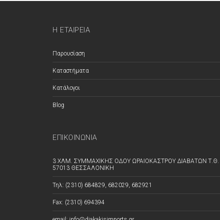
Η ΕΤΑΙΡΕΊΑ
Παρουσίαση
Καταστήματα
Κατάλογοι
Blog
ΕΠΙΚΟΙΝΩΝΊΑ
3 ΧΛΜ. ΣΥΜΜΑΧΙΚΗΣ ΟΔΟΥ ΩΡΑΙΟΚΑΣΤΡΟΥ ΔΙΑΒΑΤΩΝ Τ.Θ. 
57013 ΘΕΣΣΑΛΟΝΙΚΗ
Τηλ: (2310) 684829, 682029, 682921
Fax: (2310) 694394
email: info@diakakisimports.gr