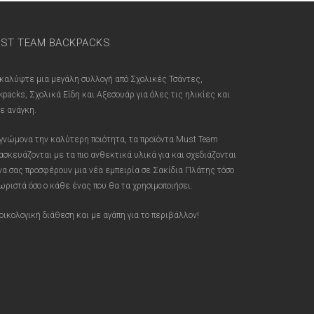
ST TEAM BACKPACKS
καλύψτε μια μεγάλη συλλογή από Σχολικές Τσάντες,
kpacks, Σχολικά Είδη και Αξεσουάρ για όλες τις ηλικίες και
ε ανάγκη.
γνώμονα την καλύτερη ποιότητα, τα προϊόντα Must Team
ασκευάζονται με τα πιο ανθεκτικά υλικά για και σχεδιάζονται
 να σας προσφέρουν μια νέα εμπειρία σε Σακίδια Πλάτης τόσο
ωριστά όσο ο κάθε ένας που θα τα χρησιμοποιήσει.
οικολογική διάθεση και με αγάπη για το περιβάλλον!