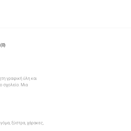
(0)
ητη γραφική ύλη και
 σχολείο. Μια
 γόμα, ξύστρα, χάρακες,