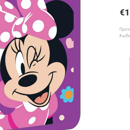
€
1
Προτε
Κωδι