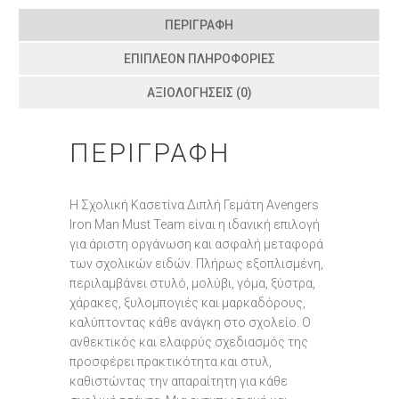
ΠΕΡΙΓΡΑΦΉ
ΕΠΙΠΛΈΟΝ ΠΛΗΡΟΦΟΡΊΕΣ
ΑΞΙΟΛΟΓΉΣΕΙΣ (0)
ΠΕΡΙΓΡΑΦΉ
Η Σχολική Κασετίνα Διπλή Γεμάτη Avengers
Iron Man Must Team είναι η ιδανική επιλογή
για άριστη οργάνωση και ασφαλή μεταφορά
των σχολικών ειδών. Πλήρως εξοπλισμένη,
περιλαμβάνει στυλό, μολύβι, γόμα, ξύστρα,
χάρακες, ξυλομπογιές και μαρκαδόρους,
καλύπτοντας κάθε ανάγκη στο σχολείο. Ο
ανθεκτικός και ελαφρύς σχεδιασμός της
προσφέρει πρακτικότητα και στυλ,
καθιστώντας την απαραίτητη για κάθε