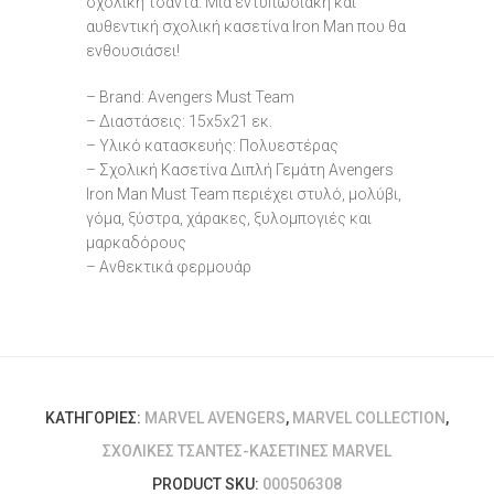
σχολική τσάντα. Μια εντυπωσιακή και
αυθεντική σχολική κασετίνα Iron Man που θα
ενθουσιάσει!
– Brand: Avengers Must Team
– Διαστάσεις: 15x5x21 εκ.
– Υλικό κατασκευής: Πολυεστέρας
– Σχολική Κασετίνα Διπλή Γεμάτη Avengers
Iron Man Must Team περιέχει στυλό, μολύβι,
γόμα, ξύστρα, χάρακες, ξυλομπογιές και
μαρκαδόρους
– Ανθεκτικά φερμουάρ
ΚΑΤΗΓΟΡΊΕΣ:
MARVEL AVENGERS
,
MARVEL COLLECTION
,
ΣΧΟΛΙΚΈΣ ΤΣΆΝΤΕΣ-ΚΑΣΕΤΊΝΕΣ MARVEL
PRODUCT SKU:
000506308