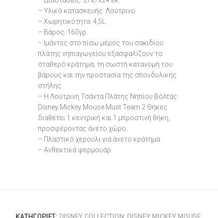
– Διαστάσεις: 27x7x24 εκ.
– Υλικό κατασκευής: Λούτρινο
– Χωρητικότητα: 4,5L
– Βάρος: 160γρ.
– Ιμάντες στο πίσω μέρος του σακιδίου
πλάτης νηπιαγωγείου εξασφαλίζουν το
σταθερό κράτημα, τη σωστή κατανομή του
βάρους και την προστασία της σπονδυλικής
στήλης.
– H Λούτρινη Τσάντα Πλάτης Νηπίου Βόλτας
Disney Mickey Mouse Must Team 2 Θήκες
διαθέτει 1 κεντρική και 1 μπροστινή θήκη,
προσφέροντας άνετο χώρο.
– Πλαστικό χερούλι για άνετο κράτημα
– Ανθεκτικά φερμουάρ
ΚΑΤΗΓΟΡΊΕΣ:
DISNEY COLLECTION
,
DISNEY MICKEY MOUSE
,