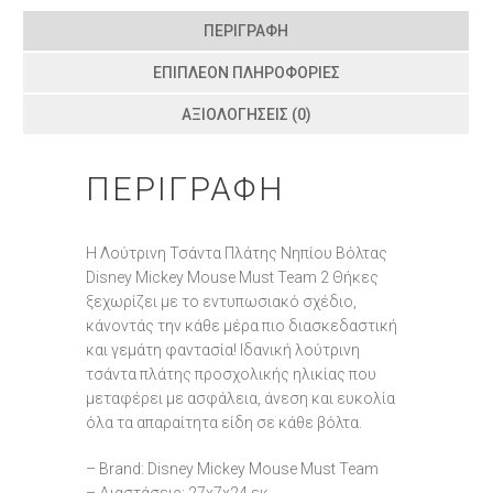
ΠΕΡΙΓΡΑΦΉ
ΕΠΙΠΛΈΟΝ ΠΛΗΡΟΦΟΡΊΕΣ
ΑΞΙΟΛΟΓΉΣΕΙΣ (0)
ΠΕΡΙΓΡΑΦΉ
Η Λούτρινη Τσάντα Πλάτης Νηπίου Βόλτας
Disney Mickey Mouse Must Team 2 Θήκες
ξεχωρίζει με το εντυπωσιακό σχέδιο,
κάνοντάς την κάθε μέρα πιο διασκεδαστική
και γεμάτη φαντασία! Ιδανική λούτρινη
τσάντα πλάτης προσχολικής ηλικίας που
μεταφέρει με ασφάλεια, άνεση και ευκολία
όλα τα απαραίτητα είδη σε κάθε βόλτα.
– Brand: Disney Mickey Mouse Must Team