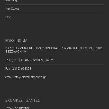
Καταστήματα
Κατάλογοι
Blog
ΕΠΙΚΟΙΝΩΝΊΑ
3 ΧΛΜ. ΣΥΜΜΑΧΙΚΗΣ ΟΔΟΥ ΩΡΑΙΟΚΑΣΤΡΟΥ ΔΙΑΒΑΤΩΝ Τ.Θ. 79, 57013
ΘΕΣΣΑΛΟΝΙΚΗ
Τηλ: (2310) 684829, 682029, 682921
Fax: (2310) 694394
email: info@diakakisimports.gr
ΣΧΟΛΙΚΕΣ ΤΣΑΝΤΕΣ
Σχολικές Τσάντες