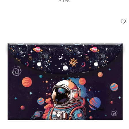
€
0.88