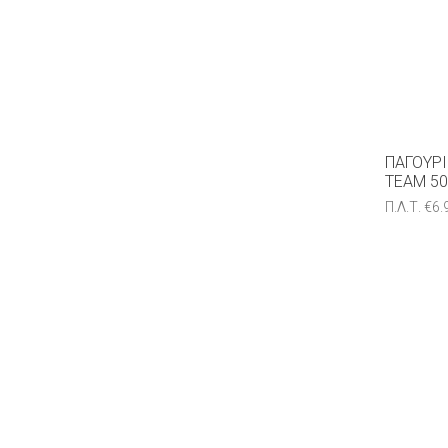
ΠΑΓΟΎΡΙ
TEAM 50
Π.Λ.Τ.
€
6.