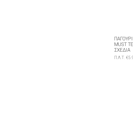
ΠΑΓΟΎΡΙ
MUST TE
ΣXΈΔΙΑ
Π.Λ.Τ.
€
5.