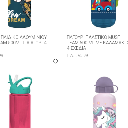
 ΠΑΙΔΙΚΌ ΑΛΟΥΜΙΝΊΟΥ
ΠΑΓΟΎΡΙ ΠΛΑΣΤΙΚΌ MUST
AM 500ML ΓΙΑ ΑΓΌΡΙ 4
TEAM 500 ML ΜΕ ΚΑΛΑΜΆΚΙ 
4 ΣXΈΔΙΑ
99
Π.Λ.Τ.
€
5.99