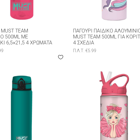
 MUST TEAM
ΠΑΓΟΎΡΙ ΠΑΙΔΙΚΌ ΑΛΟΥΜΙΝΊ
Ό 500ML ΜΕ
MUST TEAM 500ML ΓΙΑ ΚΟΡΊΤ
Ι 6,5×21,5 4 ΧΡΏΜΑΤΑ
4 ΣXΈΔΙΑ
99
Π.Λ.Τ.
€
5.99