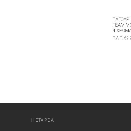
ΠΑΓΟΎΡΙ
TEAM M
4 ΧΡΏΜ
Π.Λ.Τ.
€
9.
Η ΕΤΑΙΡΕΊΑ