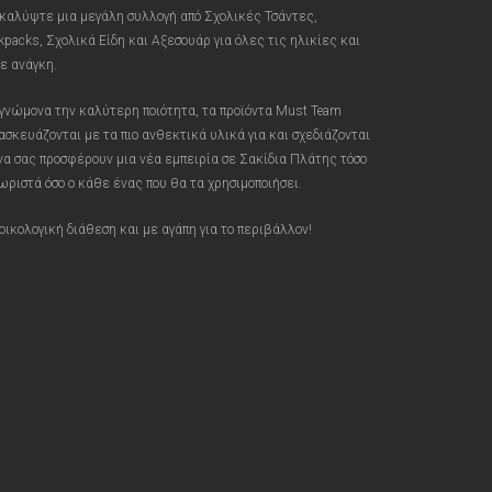
καλύψτε μια μεγάλη συλλογή από Σχολικές Τσάντες,
kpacks, Σχολικά Είδη και Αξεσουάρ για όλες τις ηλικίες και
ε ανάγκη.
γνώμονα την καλύτερη ποιότητα, τα προϊόντα Must Team
ασκευάζονται με τα πιο ανθεκτικά υλικά για και σχεδιάζονται
 να σας προσφέρουν μια νέα εμπειρία σε Σακίδια Πλάτης τόσο
ωριστά όσο ο κάθε ένας που θα τα χρησιμοποιήσει.
οικολογική διάθεση και με αγάπη για το περιβάλλον!