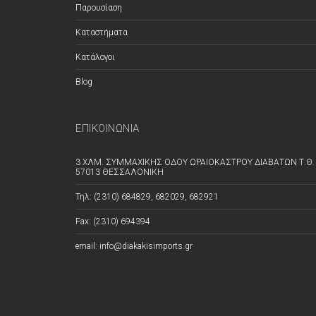
Παρουσίαση
Καταστήματα
Κατάλογοι
Blog
ΕΠΙΚΟΙΝΩΝΊΑ
3 ΧΛΜ. ΣΥΜΜΑΧΙΚΗΣ ΟΔΟΥ ΩΡΑΙΟΚΑΣΤΡΟΥ ΔΙΑΒΑΤΩΝ Τ.Θ. 
57013 ΘΕΣΣΑΛΟΝΙΚΗ
Τηλ: (2310) 684829, 682029, 682921
Fax: (2310) 694394
email: info@diakakisimports.gr