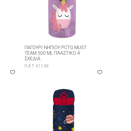
ΠΑΓΟΎΡΙ ΝΗΠΊΟΥ PCTG MUST
TEAM 500 ML ΠΛΑΣΤΙΚΌ 4
ΣXΈΔΙΑ
Π.Λ.Τ.
€
11.99