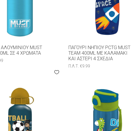
 ΑΛΟΥΜΙΝΊΟΥ MUST
ΠΑΓΟΎΡΙ ΝΗΠΊΟΥ PCTG MUST
0ML ΣΕ 4 ΧΡΏΜΑΤΑ
TEAM 400ML ΜΕ ΚΑΛΑΜΆΚΙ
ΚΑΙ ΑΣΤΈΡΙ 4 ΣΧΈΔΙΑ
99
Π.Λ.Τ.
€
9.99