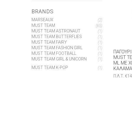
BRANDS
MARSEAUX
(2)
MUST TEAM
(65)
MUST TEAM ASTRONAUT
(1)
MUST TEAM BUTTERFLIES
(1)
MUST TEAM FAIRY
(1)
MUST TEAM FASHION GIRL
(1)
ΠΑΓΟΎΡ
MUST TEAM FOOTBALL
(1)
MUST TE
MUST TEAM GIRL & UNICORN
(1)
ML ΜΕ Χ
MUST TEAM K-POP
(1)
ΚΑΛΑΜΆ
Π.Λ.Τ.
€
14