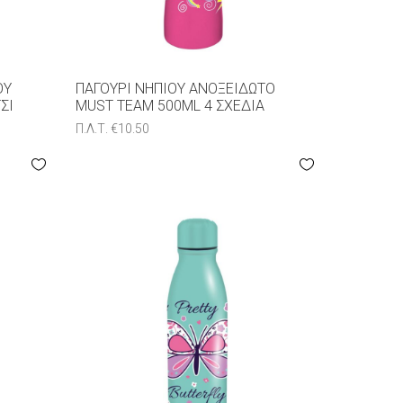
ΟΥ
ΠΑΓΟΎΡΙ ΝΗΠΊΟΥ ΑΝΟΞΕΊΔΩΤΟ
ΣΙ
MUST TEAM 500ML 4 ΣXΈΔΙΑ
Π.Λ.Τ.
€
10.50