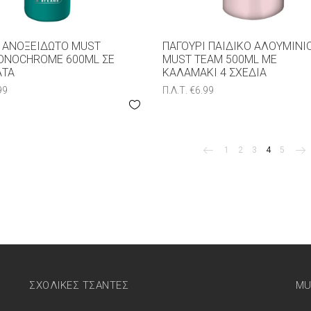
 ΑΝΟΞΕΊΔΩΤΟ MUST
ΠΑΓΟΎΡΙ ΠΑΙΔΙΚΌ ΑΛΟΥΜΙΝΊ
ONOCHROME 600ML ΣΕ
MUST TEAM 500ML ΜΕ
ΑΤΑ
ΚΑΛΑΜΆΚΙ 4 ΣXΈΔΙΑ
99
Π.Λ.Τ.
€
6.99
1
2
3
4
5
ΣΧΟΛΙΚΕΣ ΤΣΑΝΤΕΣ
MU