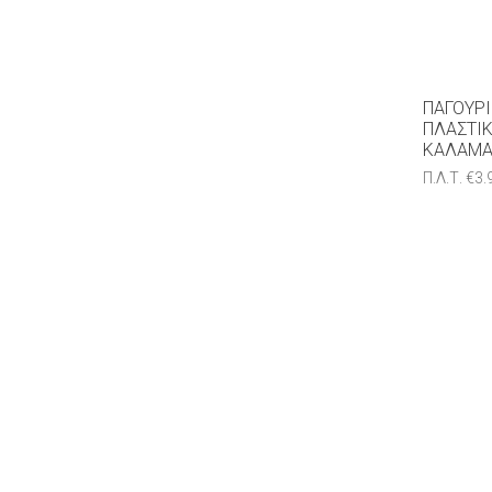
ΠΑΓΟΎΡΙ
ΠΛΑΣΤΙΚ
ΚΑΛΑΜΆΚ
Π.Λ.Τ.
€
3.